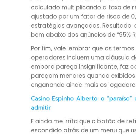
calculado multiplicando a taxa de r
ajustado por um fator de risco de 
estratégias avançadas. Resultado: 
bem abaixo dos anúncios de “95% RT
Por fim, vale lembrar que os termo
operadores incluem uma cláusula de 
embora pareça insignificante, faz
pareçam menores quando exibidos e
enganando ainda mais os jogadores 
Casino Espinho Alberto: o “paraíso
admitir
E ainda me irrita que o botão de ret
escondido atrás de um menu que us