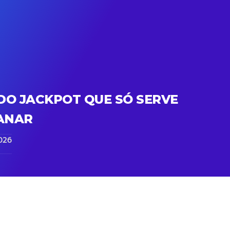
 DO JACKPOT QUE SÓ SERVE
ANAR
026