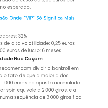
rno esperado.
usão Onde “VIP” Só Significa Mais
adores: 32%
 de alta volatilidade: 0,25 euros
0 euros de lucro: 6 meses
alidade Não Caçam
 recomendam dividir o bankroll em
a o fato de que a maioria dos
s 1 000 euros de aposta acumulada.
or spin equivale a 2 000 giros, e a
 numa sequência de 2 000 giros fica