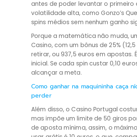
antes de poder levantar o primeiro
volatilidade alta, como Gonzo’s Que
spins médios sem nenhum ganho sign
Porque a matemática não muda, um 
Casino, com um bônus de 25% (12,5 e
retirar, ou 937,5 euros em apostas. 
inicial. Se cada spin custar 0,10 eur
alcançar a meta.
Como ganhar na maquininha caça níq
perder
Além disso, o Casino Portugal costu
mas impõe um limite de 50 giros po
de aposta mínima, assim, o máxim
usar grátis é 10 euros, o que, comp