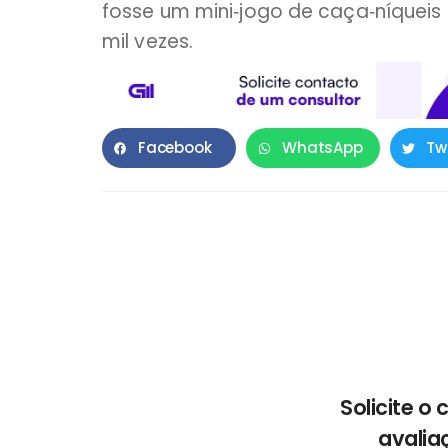
fosse um mini‑jogo de caça‑níqueis
mil vezes.
Facebook
WhatsApp
Tw
Solicite o
avalia