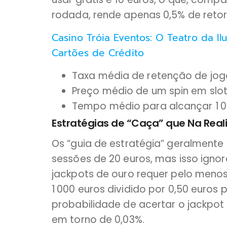
rodada, rende apenas 0,5% de reto
Casino Tróia Eventos: O Teatro da Il
Cartões de Crédito
Taxa média de retenção de jog
Preço médio de um spin em slots
Tempo médio para alcançar 1 00
Estratégias de “Caça” que Na Re
Os “guia de estratégia” geralmente
sessões de 20 euros, mas isso ignor
jackpots de ouro requer pelo meno
1 000 euros dividido por 0,50 euros p
probabilidade de acertar o jackpot
em torno de 0,03%.