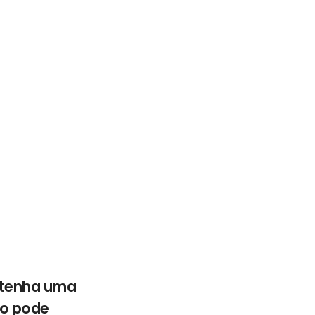
e tenha uma
mo pode