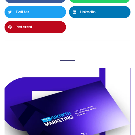
Twitter
LinkedIn
Pinterest