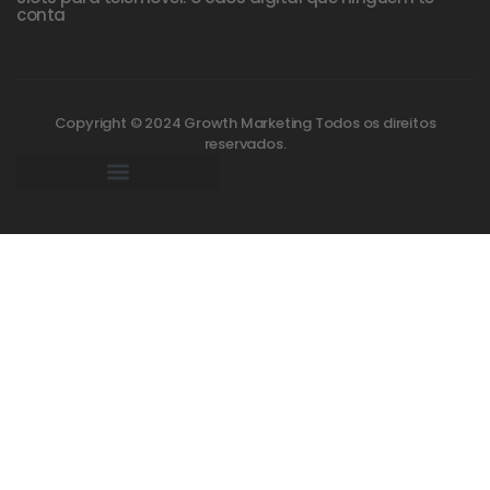
conta
Copyright © 2024 Growth Marketing Todos os direitos
reservados.