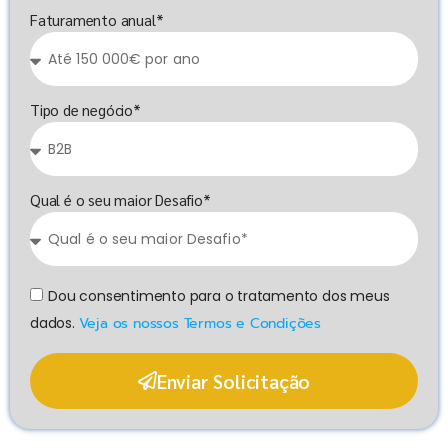
Faturamento anual*
Tipo de negócio*
Qual é o seu maior Desafio*
Dou consentimento para o tratamento dos meus
dados.
Veja os nossos Termos e Condições
Enviar Solicitação