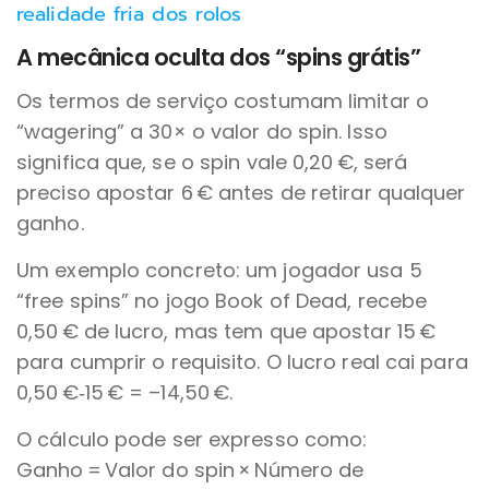
realidade fria dos rolos
A mecânica oculta dos “spins grátis”
Os termos de serviço costumam limitar o
“wagering” a 30× o valor do spin. Isso
significa que, se o spin vale 0,20 €, será
preciso apostar 6 € antes de retirar qualquer
ganho.
Um exemplo concreto: um jogador usa 5
“free spins” no jogo Book of Dead, recebe
0,50 € de lucro, mas tem que apostar 15 €
para cumprir o requisito. O lucro real cai para
0,50 €‑15 € = –14,50 €.
O cálculo pode ser expresso como:
Ganho = Valor do spin × Número de