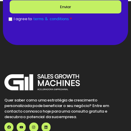
Enviar
I agree to
terms & conditions
*
Quer saber como uma estratégia de crescimento
personalizada pode beneficiar o seu negócio? Entre em
contacto connosco hoje para uma consulta gratuita e
descubra o potencial da sua empresa.