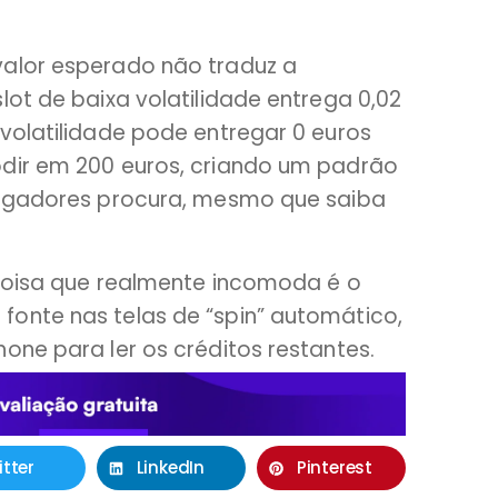
valor esperado não traduz a
lot de baixa volatilidade entrega 0,02
volatilidade pode entregar 0 euros
odir em 200 euros, criando um padrão
 jogadores procura, mesmo que saiba
 coisa que realmente incomoda é o
onte nas telas de “spin” automático,
one para ler os créditos restantes.
itter
LinkedIn
Pinterest