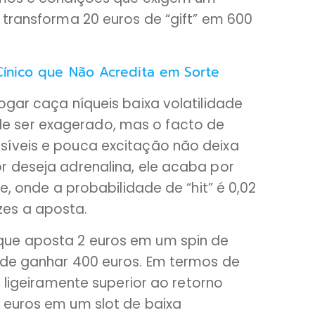
 transforma 20 euros de “gift” em 600
Cínico que Não Acredita em Sorte
ogar caça níqueis baixa volatilidade
 ser exagerado, mas o facto de
síveis e pouca excitação não deixa
r deseja adrenalina, ele acaba por
e, onde a probabilidade de “hit” é 0,02
es a aposta.
que aposta 2 euros em um spin de
 de ganhar 400 euros. Em termos de
, ligeiramente superior ao retorno
 euros em um slot de baixa