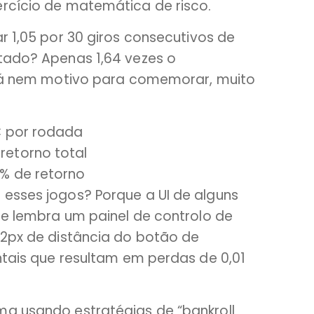
ercício de matemática de risco.
r 1,05 por 30 giros consecutivos de
ltado? Apenas 1,64 vezes o
e dá nem motivo para comemorar, muito
 € por rodada
 retorno total
0% de retorno
 esses jogos? Porque a UI de alguns
ine lembra um painel de controlo de
 2px de distância do botão de
entais que resultam em perdas de 0,01
ma usando estratégias de “bankroll