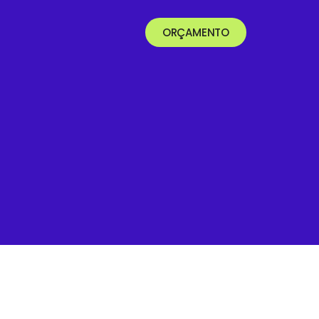
ORÇAMENTO