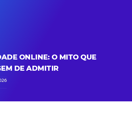
DADE ONLINE: O MITO QUE
EM DE ADMITIR
026