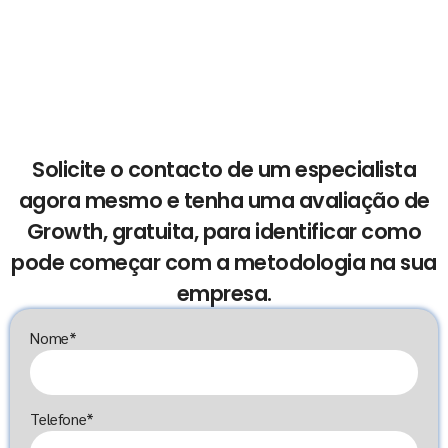
Solicite o contacto de um especialista
agora mesmo e tenha uma avaliação de
Growth, gratuita, para identificar como
pode começar com a metodologia na sua
empresa.
Nome*
Telefone*