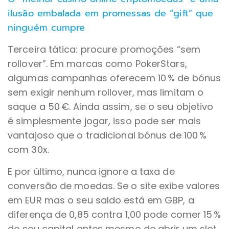
ilusão embalada em promessas de “gift” que
ninguém cumpre
Terceira tática: procure promoções “sem
rollover”. Em marcas como PokerStars,
algumas campanhas oferecem 10 % de bónus
sem exigir nenhum rollover, mas limitam o
saque a 50 €. Ainda assim, se o seu objetivo
é simplesmente jogar, isso pode ser mais
vantajoso que o tradicional bónus de 100 %
com 30x.
E por último, nunca ignore a taxa de
conversão de moedas. Se o site exibe valores
em EUR mas o seu saldo está em GBP, a
diferença de 0,85 contra 1,00 pode comer 15 %
do seu capital antes mesmo de abrir um slot.