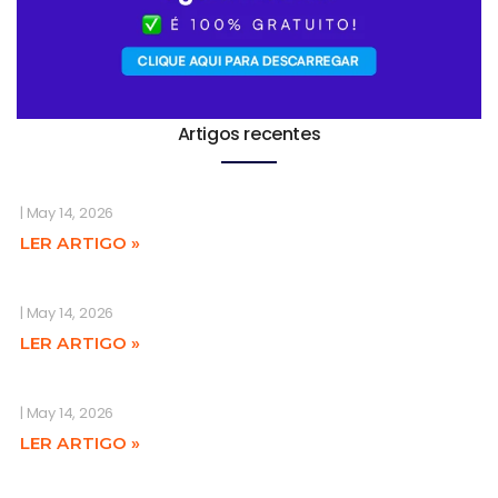
Artigos recentes
May 14, 2026
LER ARTIGO »
May 14, 2026
LER ARTIGO »
May 14, 2026
LER ARTIGO »