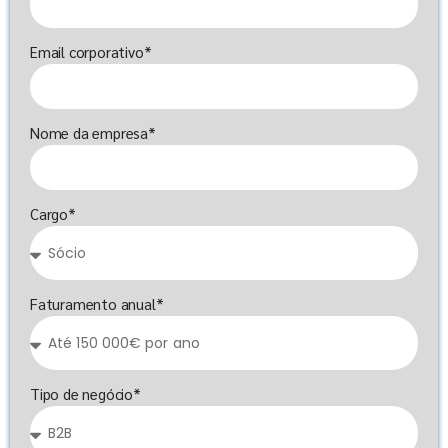
Email corporativo*
Nome da empresa*
Cargo*
Faturamento anual*
Tipo de negócio*