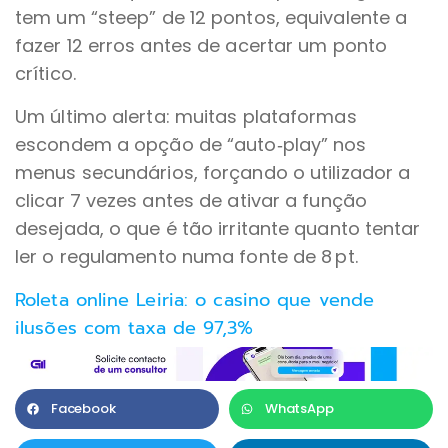
tem um “steep” de 12 pontos, equivalente a
fazer 12 erros antes de acertar um ponto
crítico.
Um último alerta: muitas plataformas
escondem a opção de “auto‑play” nos
menus secundários, forçando o utilizador a
clicar 7 vezes antes de ativar a função
desejada, o que é tão irritante quanto tentar
ler o regulamento numa fonte de 8 pt.
Roleta online Leiria: o casino que vende
ilusões com taxa de 97,3%
Facebook
WhatsApp