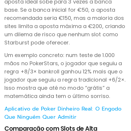
aposta ideal sobe para 3 vezes a banca
base. Se a banca inicial for €50, a aposta
recomendada seria €150, mas a maioria dos
sites limita a aposta máxima a €200, criando
um dilema de risco que nenhum slot como
Starburst pode oferecer.
Um exemplo concreto: num teste de 1.000
mãos no PokerStars, o jogador que seguiu a
regra +8/3× bankroll ganhou 12% mais que o
jogador que seguiu a regra tradicional +6/2×.
Isso mostra que até no modo “grátis” a
matemática ainda tem o último sorriso.
Aplicativo de Poker Dinheiro Real: O Engodo
Que Ninguém Quer Admitir
Comparação com Slots de Alta