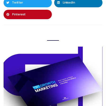
Twitter
LinkedIn
Pinterest