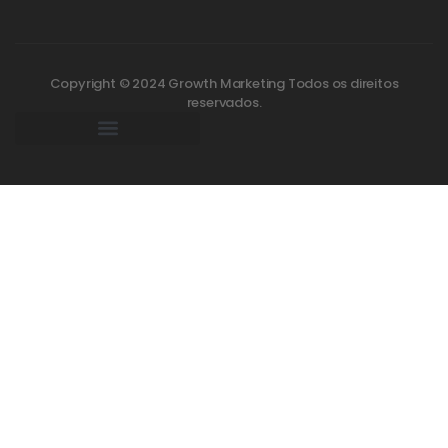
Copyright © 2024 Growth Marketing Todos os direitos
reservados.