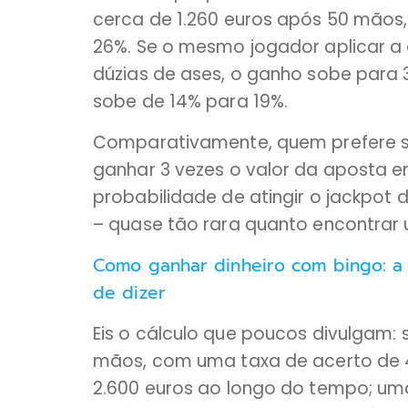
cerca de 1.260 euros após 50 mãos
26%. Se o mesmo jogador aplicar a e
dúzias de ases, o ganho sobe para 
sobe de 14% para 19%.
Comparativamente, quem prefere s
ganhar 3 vezes o valor da aposta 
probabilidade de atingir o jackpot 
– quase tão rara quanto encontrar u
Como ganhar dinheiro com bingo: 
de dizer
Eis o cálculo que poucos divulgam:
mãos, com uma taxa de acerto de
2.600 euros ao longo do tempo; um