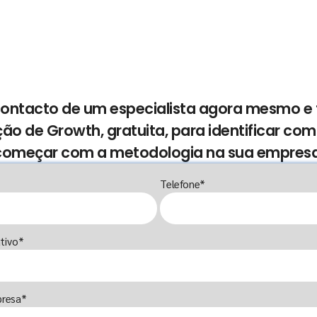
 contacto de um especialista agora mesmo 
ção de Growth, gratuita, para identificar co
começar com a metodologia na sua empresa
Telefone*
tivo*
resa*