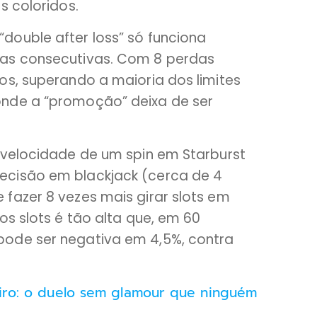
s coloridos.
ouble after loss” só funciona
as consecutivas. Com 8 perdas
os, superando a maioria dos limites
nde a “promoção” deixa de ser
 velocidade de um spin em Starburst
cisão em blackjack (cerca de 4
fazer 8 vezes mais girar slots em
os slots é tão alta que, em 60
ode ser negativa em 4,5%, contra
eiro: o duelo sem glamour que ninguém