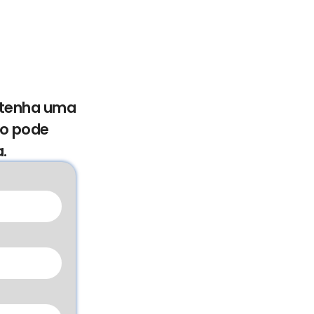
e tenha uma
mo pode
.