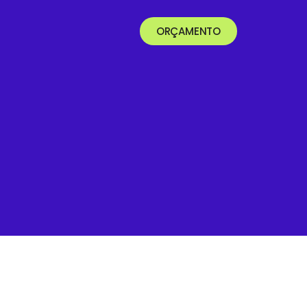
ORÇAMENTO