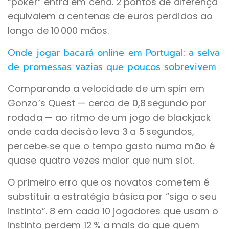
“poker” entra em cena. 2 pontos de diferença
equivalem a centenas de euros perdidos ao
longo de 10 000 mãos.
Onde jogar bacará online em Portugal: a selva
de promessas vazias que poucos sobrevivem
Comparando a velocidade de um spin em
Gonzo’s Quest — cerca de 0,8 segundo por
rodada — ao ritmo de um jogo de blackjack
onde cada decisão leva 3 a 5 segundos,
percebe‑se que o tempo gasto numa mão é
quase quatro vezes maior que num slot.
O primeiro erro que os novatos cometem é
substituir a estratégia básica por “siga o seu
instinto”. 8 em cada 10 jogadores que usam o
instinto perdem 12 % a mais do que quem