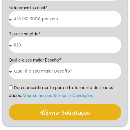
Faturamento anual*
Tipo de negócio*
Qual é o seu maior Desafio*
Dou consentimento para o tratamento dos meus
dados.
Veja os nossos Termos e Condições
Enviar Solicitação