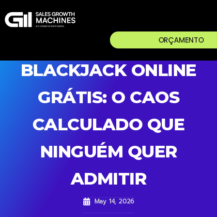
ORÇAMENTO
BLACKJACK ONLINE
GRÁTIS: O CAOS
CALCULADO QUE
NINGUÉM QUER
ADMITIR
May 14, 2026