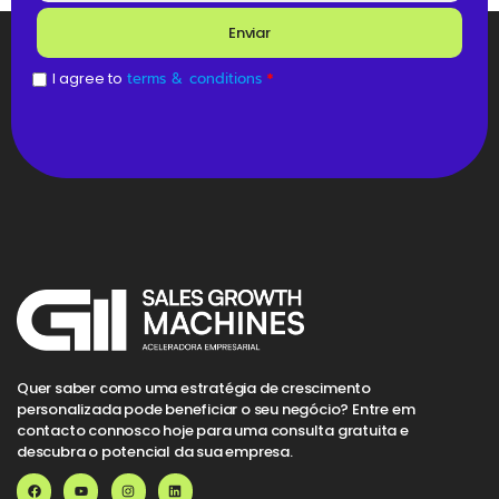
Enviar
I agree to
terms & conditions
*
Quer saber como uma estratégia de crescimento
personalizada pode beneficiar o seu negócio? Entre em
contacto connosco hoje para uma consulta gratuita e
descubra o potencial da sua empresa.