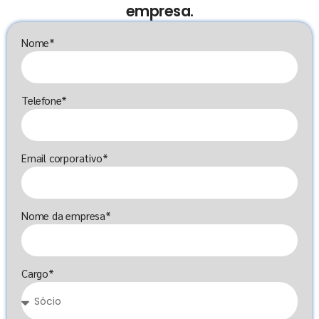
empresa.
Nome*
Telefone*
Email corporativo*
Nome da empresa*
Cargo*