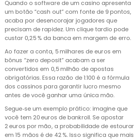
Quando o software de um casino apresenta
um botão “cash out” com fonte de 9 pontos,
acaba por desencorajar jogadores que
precisam de rapidez. Um clique tardio pode
custar 0,25 % da banca em margem de erro.
Ao fazer a conta, 5 milhares de euros em
bônus “zero deposit” acabam a ser
convertidos em 0,5 milhão de apostas
obrigatórias. Essa razão de 1:100 é a fórmula
dos cassinos para garantir lucro mesmo
antes de você ganhar uma única mão.
Segue‑se um exemplo prático: imagine que
você tem 20 euros de bankroll. Se apostar
2 euros por mão, a probabilidade de estourar
em 15 mãos é de 42 %. Isso significa que mais