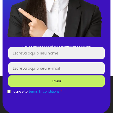
Fique tranquilho(a) não praticamos spam!
Enviar
I agree to
terms & conditions
*