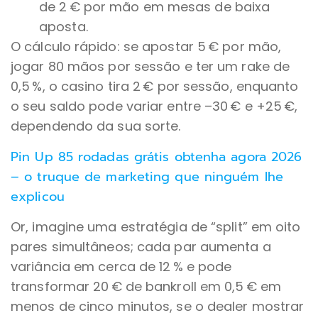
de 2 € por mão em mesas de baixa
aposta.
O cálculo rápido: se apostar 5 € por mão,
jogar 80 mãos por sessão e ter um rake de
0,5 %, o casino tira 2 € por sessão, enquanto
o seu saldo pode variar entre –30 € e +25 €,
dependendo da sua sorte.
Pin Up 85 rodadas grátis obtenha agora 2026
– o truque de marketing que ninguém lhe
explicou
Or, imagine uma estratégia de “split” em oito
pares simultâneos; cada par aumenta a
variância em cerca de 12 % e pode
transformar 20 € de bankroll em 0,5 € em
menos de cinco minutos, se o dealer mostrar