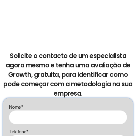
Solicite o contacto de um especialista
agora mesmo e tenha uma avaliação de
Growth, gratuita, para identificar como
pode começar com a metodologia na sua
empresa.
Nome*
Telefone*