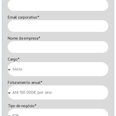
Email corporativo*
Nome da empresa*
Cargo*
Faturamento anual*
Tipo de negócio*