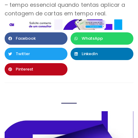
– tempo essencial quando tentas aplicar a
contagem de cartas em tempo real.
Facebook
WhatsApp
Twitter
LinkedIn
Pinterest