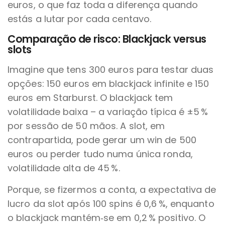
euros, o que faz toda a diferença quando
estás a lutar por cada centavo.
Comparação de risco: Blackjack versus
slots
Imagine que tens 300 euros para testar duas
opções: 150 euros em blackjack infinite e 150
euros em Starburst. O blackjack tem
volatilidade baixa – a variação típica é ±5 %
por sessão de 50 mãos. A slot, em
contrapartida, pode gerar um win de 500
euros ou perder tudo numa única ronda,
volatilidade alta de 45 %.
Porque, se fizermos a conta, a expectativa de
lucro da slot após 100 spins é 0,6 %, enquanto
o blackjack mantém‑se em 0,2 % positivo. O