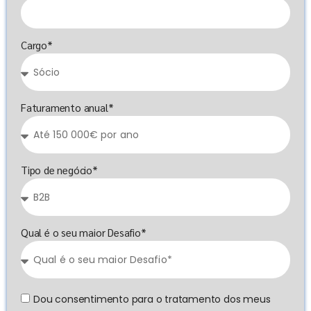
Cargo*
Faturamento anual*
Tipo de negócio*
Qual é o seu maior Desafio*
Dou consentimento para o tratamento dos meus