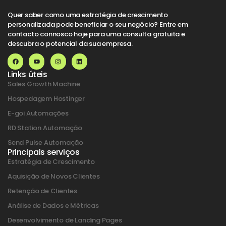
Quer saber como uma estratégia de crescimento
personalizada pode beneficiar o seu negócio? Entre em
contacto connosco hoje para uma consulta gratuita e
descubra o potencial da sua empresa.
Links úteis
Sales Growth Machine
Hospedagem Hostinger
E-goi Automações
RD Station Automação
Send Pulse Automação
Principais serviços
Estratégia de Crescimento
Aquisição de Novos Clientes
Retenção de Clientes
Análise de Dados e Métricas
Desenvolvimento de Landing Pages