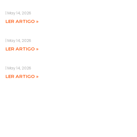
May 14, 2026
LER ARTIGO »
May 14, 2026
LER ARTIGO »
May 14, 2026
LER ARTIGO »