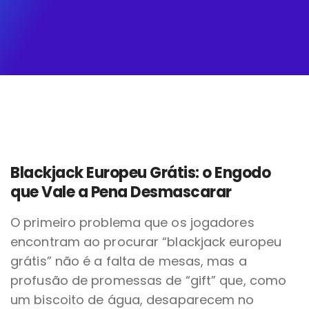
Blackjack Europeu Grátis: o Engodo
que Vale a Pena Desmascarar
O primeiro problema que os jogadores
encontram ao procurar “blackjack europeu
grátis” não é a falta de mesas, mas a
profusão de promessas de “gift” que, como
um biscoito de água, desaparecem no