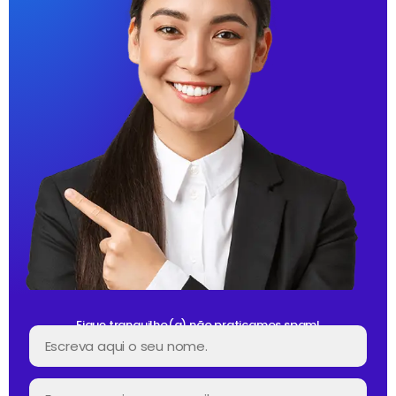
Fique tranquilho(a) não praticamos spam!