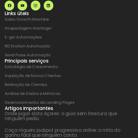
Links úteis
Sales Growth Machine
Hospedagem Hostinger
E-goi Automações
RD Station Automação
Send Pulse Automação
Principais serviços
Estratégia de Crescimento
Aquisição de Novos Clientes
Retenção de Clientes
Análise de Dados e Métricas
Desenvolvimento de Landing Pages
Artigos importantes
Onde jogar slots Açores: o guia sem frescura que
ninguém pediu
Caça níqueis jackpot progressivo online: o mito do
ganho fácil que ninguém conta