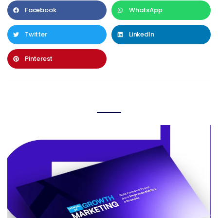
Facebook
WhatsApp
Twitter
LinkedIn
Pinterest