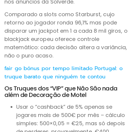
nos anúncios da Solverde.
Comparado a slots como Starburst, cujo
retorno ao jogador ronda 96,1% mas pode
disparar um jackpot em 1 a cada 8 mil giros, o
blackjack europeu oferece controle
matemático: cada decisão altera a variância,
não o puro acaso.
fair go bónus por tempo limitado Portugal: o
truque barato que ninguém te contou
Os Truques dos “VIP” que Não São nada
além de Decoração de Motel
Usar o “cashback” de 5% apenas se
jogares mais de 500€ por mês – cálculo
simples: 500×0,05 = €25, mas só depois
de perderes, provavelmente, €400.