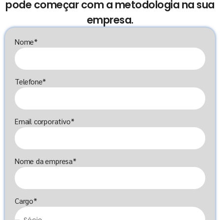
pode começar com a metodologia na sua
empresa.
Nome*
Telefone*
Email corporativo*
Nome da empresa*
Cargo*