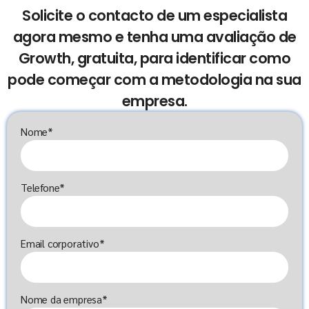
Solicite o contacto de um especialista
agora mesmo e tenha uma avaliação de
Growth, gratuita, para identificar como
pode começar com a metodologia na sua
empresa.
Nome*
Telefone*
Email corporativo*
Nome da empresa*