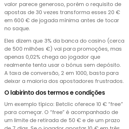
valor parece generoso, porém o requisito de
apostas de 30 vezes transforma esses 20 €
em 600 € de jogada mínima antes de tocar
no saque.
Eles dizem que 3% da banca do casino (cerca
de 500 milhões €) vai para promoções, mas
apenas 0,02% chega ao jogador que
realmente tenta usar o bónus sem depósito.
A taxa de conversão, 2 em 1000, basta para
deixar a maioria dos apostadores frustrados.
O labirinto dos termos e condições
Um exemplo típico: Betclic oferece 10 € “free”
para começar. O “free” é acompanhado de
um limite de retirada de 50 € e de um prazo
de 7 dias. Se o jogador apostar 10 € em três