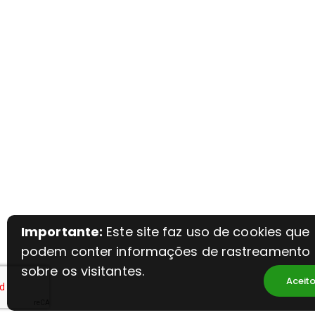
Importante:
Este site faz uso de cookies que
podem conter informações de rastreamento
sobre os visitantes.
Aceit