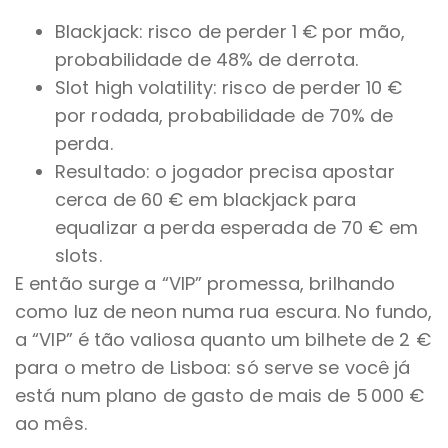
Blackjack: risco de perder 1 € por mão,
probabilidade de 48% de derrota.
Slot high volatility: risco de perder 10 €
por rodada, probabilidade de 70% de
perda.
Resultado: o jogador precisa apostar
cerca de 60 € em blackjack para
equalizar a perda esperada de 70 € em
slots.
E então surge a “VIP” promessa, brilhando
como luz de neon numa rua escura. No fundo,
a “VIP” é tão valiosa quanto um bilhete de 2 €
para o metro de Lisboa: só serve se você já
está num plano de gasto de mais de 5 000 €
ao mês.