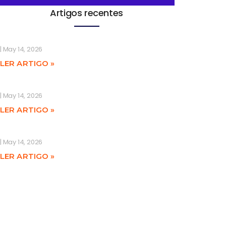
Artigos recentes
May 14, 2026
LER ARTIGO »
May 14, 2026
LER ARTIGO »
May 14, 2026
LER ARTIGO »