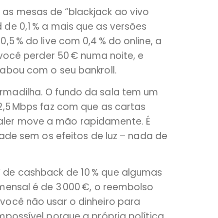
as mesas de “blackjack ao vivo
de 0,1 % a mais que as versões
,5 % do live com 0,4 % do online, a
 você perder 50 € numa noite, e
abou com o seu bankroll.
rmadilha. O fundo da sala tem um
2,5 Mbps faz com que as cartas
ler move a mão rapidamente. É
dade sem os efeitos de luz – nada de
 de cashback de 10 % que algumas
mensal é de 3 000 €, o reembolso
você não usar o dinheiro para
mpossível porque a própria política