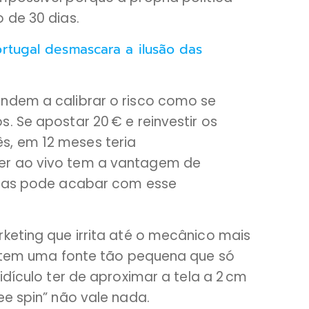
 de 30 dias.
rtugal desmascara a ilusão das
ndem a calibrar o risco como se
. Se apostar 20 € e reinvestir os
, em 12 meses teria
er ao vivo tem a vantagem de
artas pode acabar com esse
keting que irrita até o mecânico mais
ts tem uma fonte tão pequena que só
idículo ter de aproximar a tela a 2 cm
ee spin” não vale nada.