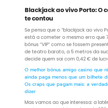
Blackjack ao vivo Porto: O
te contou
Se pensa que o “blackjack ao vivo P
está a cometer o mesmo erro que 
bônus “VIP” como se fossem present
de teatro barato, a 5 metros da s
decide quem sai com 0,42 € de lucr
O melhor bónus amigo casino que ni
ainda paga menos que um bilhete 
Os craps que pagam mais: a verda
dizer
Mas vamos ao que interessa: a latên