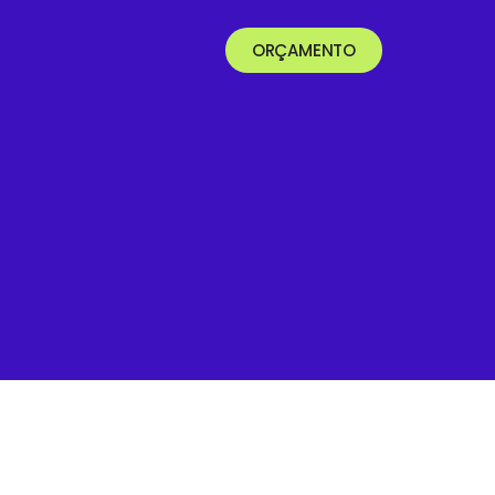
ORÇAMENTO