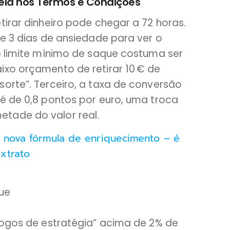
ela nos Termos e Condições
tirar dinheiro pode chegar a 72 horas.
de 3 dias de ansiedade para ver o
 o limite mínimo de saque costuma ser
ixo orçamento de retirar 10 € de
orte”. Terceiro, a taxa de conversão
 é de 0,8 pontos por euro, uma troca
tade do valor real.
a nova fórmula de enriquecimento – é
xtrato
ue
o
“jogos de estratégia” acima de 2% de