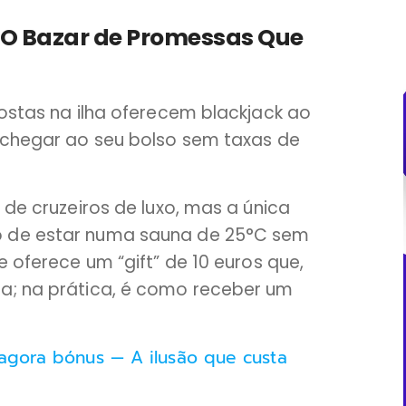
: O Bazar de Promessas Que
postas na ilha oferecem blackjack ao
a chegar ao seu bolso sem taxas de
 de cruzeiros de luxo, mas a única
o de estar numa sauna de 25°C sem
e oferece um “gift” de 10 euros que,
a; na prática, é como receber um
 agora bónus — A ilusão que custa