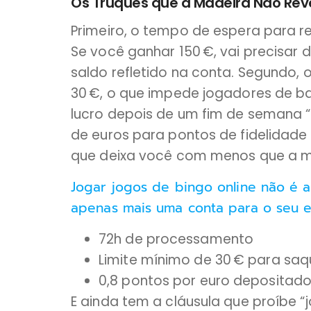
Os Truques que a Madeira Não Rev
Primeiro, o tempo de espera para re
Se você ganhar 150 €, vai precisar 
saldo refletido na conta. Segundo,
30 €, o que impede jogadores de ba
lucro depois de um fim de semana “s
de euros para pontos de fidelidade
que deixa você com menos que a me
Jogar jogos de bingo online não é 
apenas mais uma conta para o seu e
72h de processamento
Limite mínimo de 30 € para saq
0,8 pontos por euro depositad
E ainda tem a cláusula que proíbe 