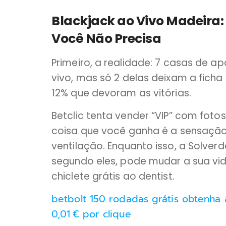
Blackjack ao Vivo Madeira
Você Não Precisa
Primeiro, a realidade: 7 casas de a
vivo, mas só 2 delas deixam a fich
12% que devoram as vitórias.
Betclic tenta vender “VIP” com fotos
coisa que você ganha é a sensaçã
ventilação. Enquanto isso, a Solverd
segundo eles, pode mudar a sua vid
chiclete grátis ao dentist.
betbolt 150 rodadas grátis obtenha
0,01 € por clique