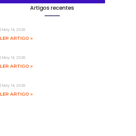
Artigos recentes
May 14, 2026
LER ARTIGO »
May 14, 2026
LER ARTIGO »
May 14, 2026
LER ARTIGO »