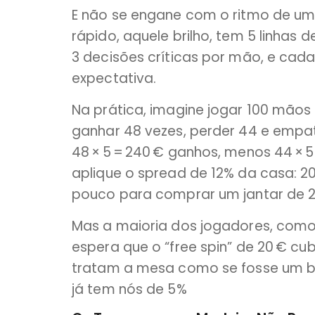
E não se engane com o ritmo de um 
rápido, aquele brilho, tem 5 linhas
3 decisões críticas por mão, e cad
expectativa.
Na prática, imagine jogar 100 mãos
ganhar 48 vezes, perder 44 e empat
48 × 5 = 240 € ganhos, menos 44 × 5
aplique o spread de 12% da casa: 20 
pouco para comprar um jantar de 2
Mas a maioria dos jogadores, como
espera que o “free spin” de 20 € cub
tratam a mesa como se fosse um b
já tem nós de 5%