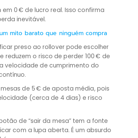
 em 0 € de lucro real. Isso confirma
perda inevitável.
 é um mito barato que ninguém compra
ficar preso ao rollover pode escolher
e reduzem o risco de perder 100 € de
a velocidade de cumprimento do
contínuo.
ra mesas de 5 € de aposta média, pois
elocidade (cerca de 4 dias) e risco
o botão de “sair da mesa” tem a fonte
clicar com a lupa aberta. É um absurdo