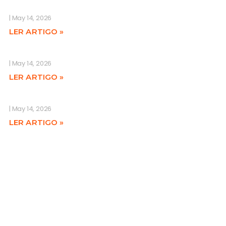
May 14, 2026
LER ARTIGO »
May 14, 2026
LER ARTIGO »
May 14, 2026
LER ARTIGO »