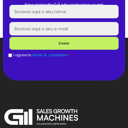
Fique tranquilho(a) não praticamos spam!
Enviar
I agree to
terms & conditions
*