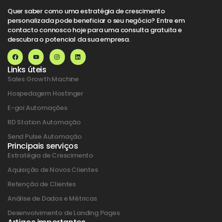
Quer saber como uma estratégia de crescimento
personalizada pode beneficiar o seu negócio? Entre em
contacto connosco hoje para uma consulta gratuita e
descubra o potencial da sua empresa.
Links úteis
Sales Growth Machine
Hospedagem Hostinger
E-goi Automações
RD Station Automação
Send Pulse Automação
Principais serviços
Estratégia de Crescimento
Aquisição de Novos Clientes
Retenção de Clientes
Análise de Dados e Métricas
Desenvolvimento de Landing Pages