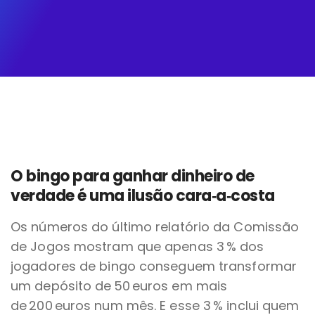
O bingo para ganhar dinheiro de
verdade é uma ilusão cara‑a‑costa
Os números do último relatório da Comissão
de Jogos mostram que apenas 3 % dos
jogadores de bingo conseguem transformar
um depósito de 50 euros em mais
de 200 euros num mês. E esse 3 % inclui quem