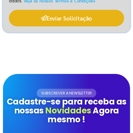
dados.
Veja os nossos Termos e Condições
Enviar Solicitação
SUBSCREVER A NEWSLETTER
Cadastre-se para receba as
nossas
Novidades
Agora
mesmo !