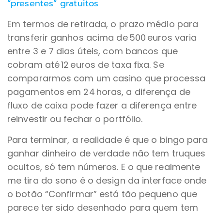
“presentes” gratuitos
Em termos de retirada, o prazo médio para
transferir ganhos acima de 500 euros varia
entre 3 e 7 dias úteis, com bancos que
cobram até 12 euros de taxa fixa. Se
compararmos com um casino que processa
pagamentos em 24 horas, a diferença de
fluxo de caixa pode fazer a diferença entre
reinvestir ou fechar o portfólio.
Para terminar, a realidade é que o bingo para
ganhar dinheiro de verdade não tem truques
ocultos, só tem números. E o que realmente
me tira do sono é o design da interface onde
o botão “Confirmar” está tão pequeno que
parece ter sido desenhado para quem tem