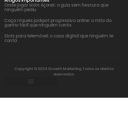
Artigos importantes
Onde jogar slots Açores: o guia sem frescura que
ninguém pediu
Caça níqueis jackpot progressivo online: o mito do
ganho fácil que ninguém conta
Slots para telemóvel: o caos digital que ninguém te
conta
Copyright © 2024 Growth Marketing Todos os direitos
reservados.