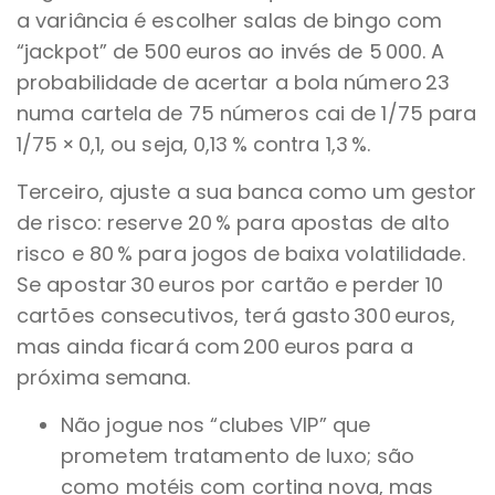
a variância é escolher salas de bingo com
“jackpot” de 500 euros ao invés de 5 000. A
probabilidade de acertar a bola número 23
numa cartela de 75 números cai de 1/75 para
1/75 × 0,1, ou seja, 0,13 % contra 1,3 %.
Terceiro, ajuste a sua banca como um gestor
de risco: reserve 20 % para apostas de alto
risco e 80 % para jogos de baixa volatilidade.
Se apostar 30 euros por cartão e perder 10
cartões consecutivos, terá gasto 300 euros,
mas ainda ficará com 200 euros para a
próxima semana.
Não jogue nos “clubes VIP” que
prometem tratamento de luxo; são
como motéis com cortina nova, mas