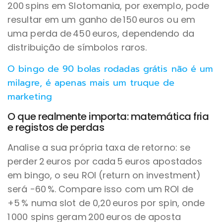
200 spins em Slotomania, por exemplo, pode
resultar em um ganho de 150 euros ou em
uma perda de 450 euros, dependendo da
distribuição de símbolos raros.
O bingo de 90 bolas rodadas grátis não é um
milagre, é apenas mais um truque de
marketing
O que realmente importa: matemática fria
e registos de perdas
Analise a sua própria taxa de retorno: se
perder 2 euros por cada 5 euros apostados
em bingo, o seu ROI (return on investment)
será −60 %. Compare isso com um ROI de
+5 % numa slot de 0,20 euros por spin, onde
1 000 spins geram 200 euros de aposta