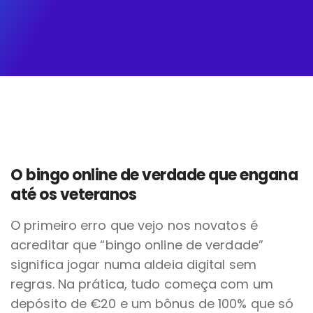
O bingo online de verdade que engana
até os veteranos
O primeiro erro que vejo nos novatos é
acreditar que “bingo online de verdade”
significa jogar numa aldeia digital sem
regras. Na prática, tudo começa com um
depósito de €20 e um bônus de 100% que só