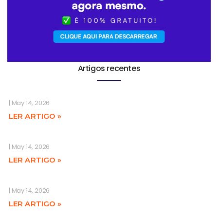
Artigos recentes
May 14, 2026
LER ARTIGO »
May 14, 2026
LER ARTIGO »
May 14, 2026
LER ARTIGO »