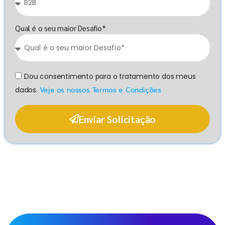
Qual é o seu maior Desafio*
Dou consentimento para o tratamento dos meus
dados.
Veja os nossos Termos e Condições
Enviar Solicitação