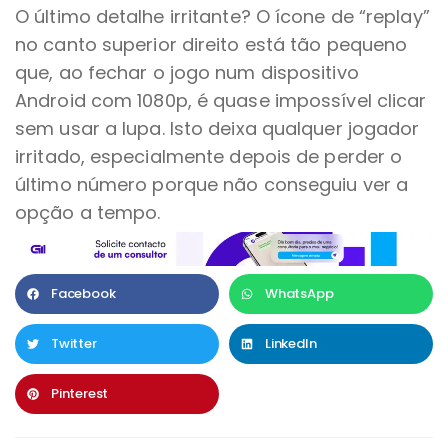
O último detalhe irritante? O ícone de “replay”
no canto superior direito está tão pequeno
que, ao fechar o jogo num dispositivo
Android com 1080p, é quase impossível clicar
sem usar a lupa. Isto deixa qualquer jogador
irritado, especialmente depois de perder o
último número porque não conseguiu ver a
opção a tempo.
Facebook
WhatsApp
Twitter
LinkedIn
Pinterest