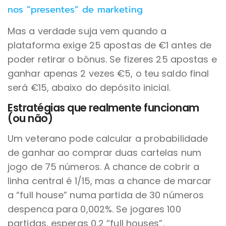
nos “presentes” de marketing
Mas a verdade suja vem quando a
plataforma exige 25 apostas de €1 antes de
poder retirar o bônus. Se fizeres 25 apostas e
ganhar apenas 2 vezes €5, o teu saldo final
será €15, abaixo do depósito inicial.
Estratégias que realmente funcionam
(ou não)
Um veterano pode calcular a probabilidade
de ganhar ao comprar duas cartelas num
jogo de 75 números. A chance de cobrir a
linha central é 1/15, mas a chance de marcar
a “full house” numa partida de 30 números
despenca para 0,002%. Se jogares 100
partidas, esperas 0,2 “full houses”.