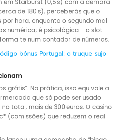
n em Starburst (0,5 s) com a demora
erca de 180 s), perceberás que o
s por hora, enquanto o segundo mal
s numérica; é psicológica – o slot
sforma‑te num contador de números.
ódigo bónus Portugal: o truque sujo
ncionam
 grátis”. Na prática, isso equivale a
ermercado que só pode ser usado
no total, mais de 300 euros. O casino
c* (comissões) que reduzem o real
lic lançou uma campanha de “bingo