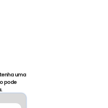
e tenha uma
mo pode
.