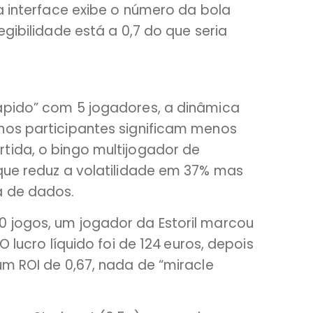
ia interface exibe o número da bola
egibilidade está a 0,7 do que seria
ápido” com 5 jogadores, a dinâmica
nos participantes significam menos
tida, o bingo multijogador de
 que reduz a volatilidade em 37% mas
a de dados.
 jogos, um jogador da Estoril marcou
O lucro líquido foi de 124 euros, depois
um ROI de 0,67, nada de “miracle