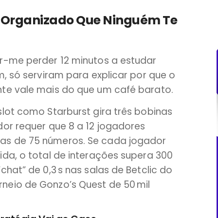
s Organizado Que Ninguém Te
r-me perder 12 minutos a estudar
m, só serviram para explicar por que o
te vale mais do que um café barato.
lot como Starburst gira três bobinas
dor requer que 8 a 12 jogadores
as de 75 números. Se cada jogador
da, o total de interações supera 300
hat” de 0,3 s nas salas de Betclic do
neio de Gonzo’s Quest de 50 mil