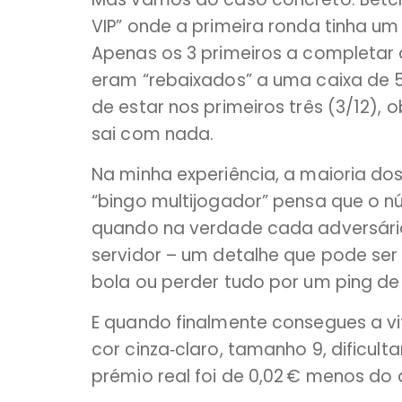
VIP” onde a primeira ronda tinha um
Apenas os 3 primeiros a completar 
eram “rebaixados” a uma caixa de 5
de estar nos primeiros três (3/12),
sai com nada.
Na minha experiência, a maioria dos
“bingo multijogador” pensa que o n
quando na verdade cada adversário 
servidor – um detalhe que pode ser 
bola ou perder tudo por um ping de
E quando finalmente consegues a vit
cor cinza‑claro, tamanho 9, dificult
prémio real foi de 0,02 € menos do