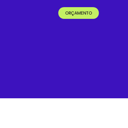
ORÇAMENTO