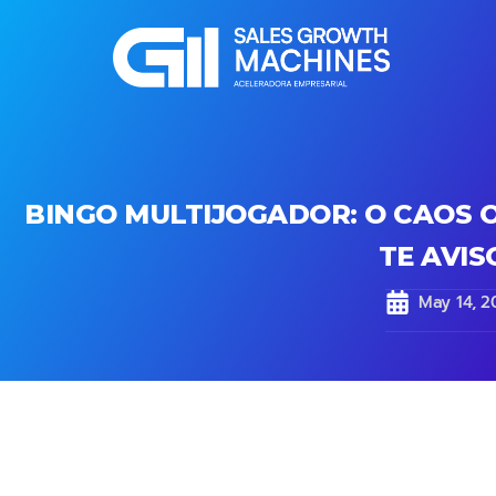
BINGO MULTIJOGADOR: O CAOS
TE AVIS
May 14, 2