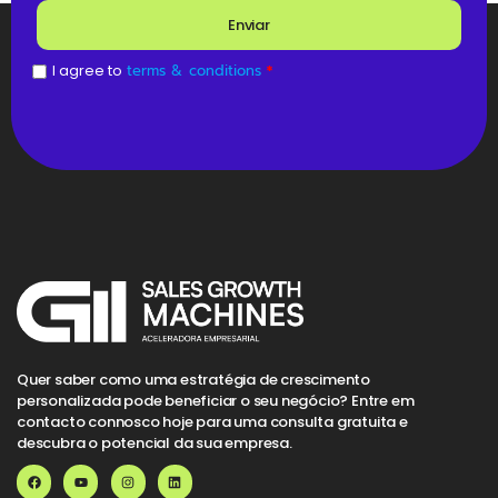
Enviar
I agree to
terms & conditions
*
Quer saber como uma estratégia de crescimento
personalizada pode beneficiar o seu negócio? Entre em
contacto connosco hoje para uma consulta gratuita e
descubra o potencial da sua empresa.