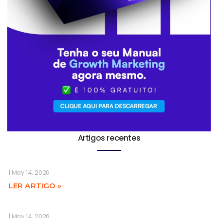
Artigos recentes
May 14, 2026
LER ARTIGO »
May 14, 2026