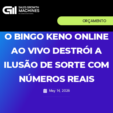
ORÇAMENTO
O BINGO KENO ONLINE
AO VIVO DESTRÓI A
ILUSÃO DE SORTE COM
NÚMEROS REAIS
May 14, 2026