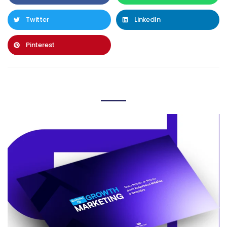
Twitter
LinkedIn
Pinterest