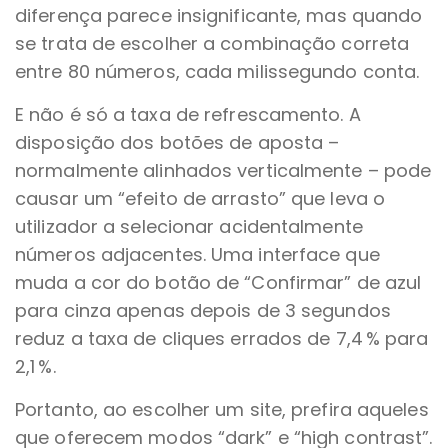
diferença parece insignificante, mas quando
se trata de escolher a combinação correta
entre 80 números, cada milissegundo conta.
E não é só a taxa de refrescamento. A
disposição dos botões de aposta –
normalmente alinhados verticalmente – pode
causar um “efeito de arrasto” que leva o
utilizador a selecionar acidentalmente
números adjacentes. Uma interface que
muda a cor do botão de “Confirmar” de azul
para cinza apenas depois de 3 segundos
reduz a taxa de cliques errados de 7,4 % para
2,1 %.
Portanto, ao escolher um site, prefira aqueles
que oferecem modos “dark” e “high contrast”.