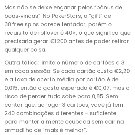
Mas não se deixe enganar pelos “bônus de
boas‑vindas”. No PokerStars, o “gift” de
30 free spins parece tentador, porém o
requisito de rollover é 40×, o que significa que
precisaria gerar €1 200 antes de poder retirar
qualquer coisa.
Outra tática: limite o número de cartões a 3
em cada sessão. Se cada cartão custa €2,20
e a taxa de acerto média por cartão é de
0,015, então o gasto esperado é €0,07, mas o
risco de perder tudo sobe para 0,85. Sem
contar que, ao jogar 3 cartões, você já tem
240 combinações diferentes – suficiente
para manter a mente ocupada sem cair na
armadilha de “mais é melhor”.