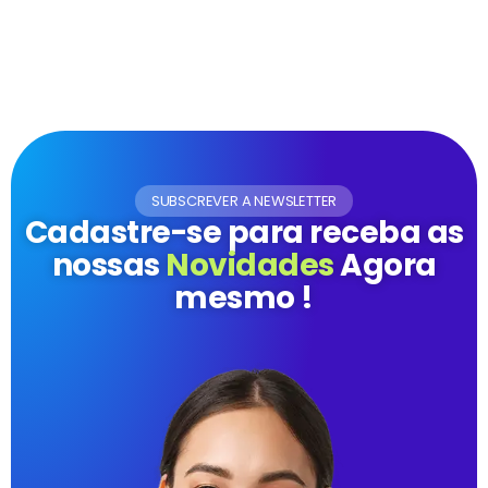
SUBSCREVER A NEWSLETTER
Cadastre-se para receba as
nossas
Novidades
Agora
mesmo !