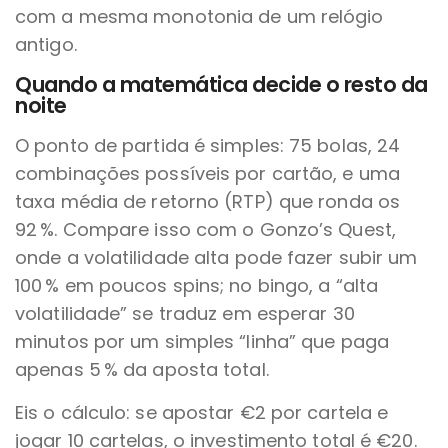
com a mesma monotonia de um relógio
antigo.
Quando a matemática decide o resto da
noite
O ponto de partida é simples: 75 bolas, 24
combinações possíveis por cartão, e uma
taxa média de retorno (RTP) que ronda os
92 %. Compare isso com o Gonzo’s Quest,
onde a volatilidade alta pode fazer subir um
100 % em poucos spins; no bingo, a “alta
volatilidade” se traduz em esperar 30
minutos por um simples “linha” que paga
apenas 5 % da aposta total.
Eis o cálculo: se apostar €2 por cartela e
jogar 10 cartelas, o investimento total é €20.