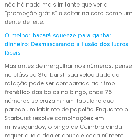
não há nada mais irritante que ver a
“promoção grátis” a saltar na cara como um
dente de leite.
O melhor bacará squeeze para ganhar
dinheiro: Desmascarando a ilusão dos lucros
fáceis
Mas antes de mergulhar nos números, pense
no clássico Starburst: sua velocidade de
rotação pode ser comparada ao ritmo
frenético das bolas no bingo, onde 75
números se cruzam num tabuleiro que
parece um labirinto de papelão. Enquanto o
Starburst resolve combinações em
milissegundos, o bingo de Coimbra ainda
requer que o dealer anuncie cada número