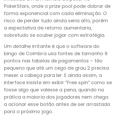
PokerStars, onde o prize pool pode dobrar de
forma exponencial com cada eliminação. O
risco de perder tudo ainda seria alto, porém
a expectativa de retorno aumentaria,
sobretudo se souber jogar com estratégia.
Um detalhe irritante é que o software do
bingo de Coimbra usa fontes de tamanho 9
pontos nas tabelas de pagamentos – tão
pequeno que até um cego de grau 2 precisa
mexer a cabeça para ler. E ainda assim, a
interface insiste em exibir “Free spin” como se
fosse algo que valesse a pena, quando na
prática a maioria dos jogadores nem chega
a acionar esse botão antes de ser arrastada
para o próximo jogo.