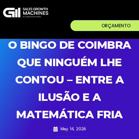
ORÇAMENTO
O BINGO DE COIMBRA
QUE NINGUÉM LHE
CONTOU – ENTRE A
ILUSÃO E A
MATEMÁTICA FRIA
May 14, 2026