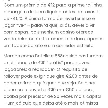
Com um prêmio de €12 para a primeira linha,
a margem de lucro líquida antes de taxas é
de -40 %. A única forma de reverter isso é
jogar “VIP” – palavra que, aliás, deveria vir
com aspas, pois nenhum casino oferece
verdadeiramente tratamento de luxo, apenas
um tapete barato e um corredor estreito.
Marcas como Betclic e 888casino costumam
exibir bônus de €10 “grátis” para novos
jogadores; a realidade? O requisito de
rollover pode exigir que gire €200 antes de
poder retirar o quê quer que seja. Se o seu
plano era converter €10 em €50 de lucro,
acaba por precisar de 20 vezes mais capital
– um cálculo que deixa até o mais otimista