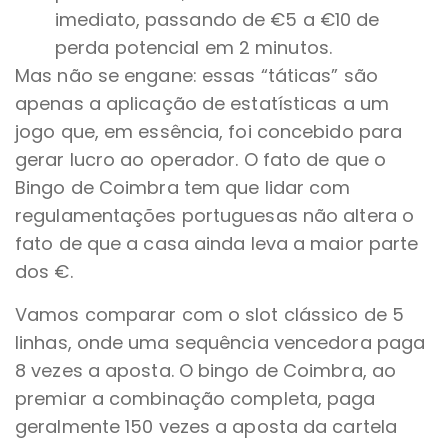
imediato, passando de €5 a €10 de
perda potencial em 2 minutos.
Mas não se engane: essas “táticas” são
apenas a aplicação de estatísticas a um
jogo que, em essência, foi concebido para
gerar lucro ao operador. O fato de que o
Bingo de Coimbra tem que lidar com
regulamentações portuguesas não altera o
fato de que a casa ainda leva a maior parte
dos €.
Vamos comparar com o slot clássico de 5
linhas, onde uma sequência vencedora paga
8 vezes a aposta. O bingo de Coimbra, ao
premiar a combinação completa, paga
geralmente 150 vezes a aposta da cartela