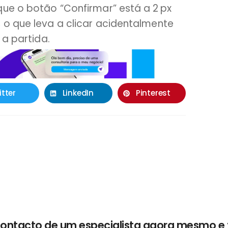
que o botão “Confirmar” está a 2 px
 o que leva a clicar acidentalmente
 a partida.
itter
LinkedIn
Pinterest
 contacto de um especialista agora mesmo 