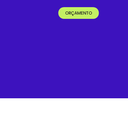
ORÇAMENTO