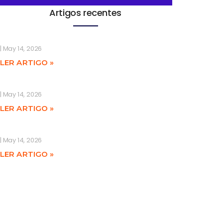
Artigos recentes
May 14, 2026
LER ARTIGO »
May 14, 2026
LER ARTIGO »
May 14, 2026
LER ARTIGO »