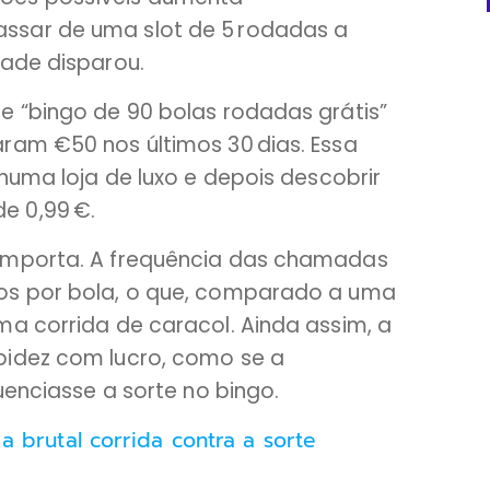
ssar de uma slot de 5 rodadas a
dade disparou.
e “bingo de 90 bolas rodadas grátis”
ram €50 nos últimos 30 dias. Essa
 numa loja de luxo e depois descobrir
e 0,99 €.
importa. A frequência das chamadas
os por bola, o que, comparado a uma
ma corrida de caracol. Ainda assim, a
pidez com lucro, como se a
uenciasse a sorte no bingo.
 a brutal corrida contra a sorte