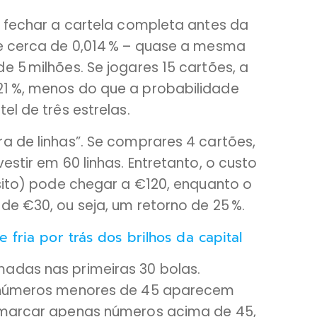
e fechar a cartela completa antes da
de cerca de 0,014 % – quase a mesma
e 5 milhões. Se jogares 15 cartões, a
21 %, menos do que a probabilidade
el de três estrelas.
a de linhas”. Se comprares 4 cartões,
estir em 60 linhas. Entretanto, o custo
ósito) pode chegar a €120, enquanto o
de €30, ou seja, um retorno de 25 %.
 fria por trás dos brilhos da capital
adas nas primeiras 30 bolas.
s números menores de 45 aparecem
s marcar apenas números acima de 45,