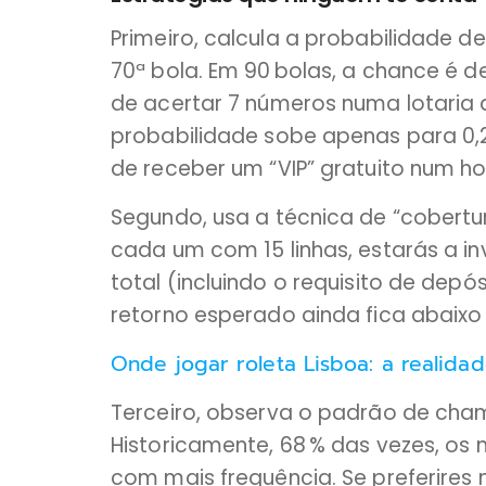
Primeiro, calcula a probabilidade d
70ª bola. Em 90 bolas, a chance é 
de acertar 7 números numa lotaria d
probabilidade sobe apenas para 0,
de receber um “VIP” gratuito num hot
Segundo, usa a técnica de “cobertur
cada um com 15 linhas, estarás a inv
total (incluindo o requisito de dep
retorno esperado ainda fica abaixo 
Onde jogar roleta Lisboa: a realidade
Terceiro, observa o padrão de cham
Historicamente, 68 % das vezes, o
com mais frequência. Se preferire