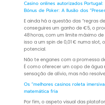
Casino onlines autorizados Portugal
Bónus de Poker: A Ilusão dos “Pres
E ainda há a questão das “regras d
conseguires um ganho de €5, o pr
48 horas, com um limite máximo de
isso a um spin de 0,01 € numa slot,
potencial.
Não te enganes com a promessa de 
É como oferecer um copo de água 
sensação de alívio, mas não resolve
Os “melhores casinos roleta imersiva
matemática fria
Por fim, o aspeto visual das plataf