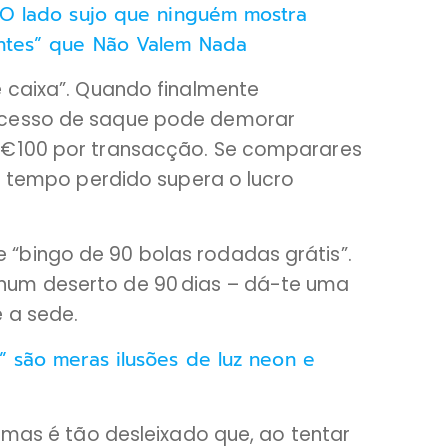
: O lado sujo que ninguém mostra
entes” que Não Valem Nada
e caixa”. Quando finalmente
ocesso de saque pode demorar
 €100 por transacção. Se comparares
 o tempo perdido supera o lucro
“bingo de 90 bolas rodadas grátis”.
num deserto de 90 dias – dá-te uma
 a sede.
” são meras ilusões de luz neon e
ormas é tão desleixado que, ao tentar