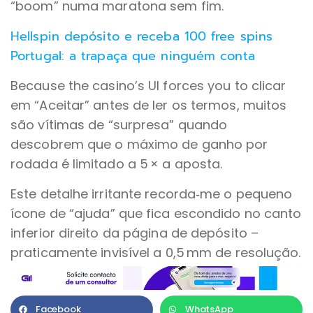
“boom” numa maratona sem fim.
Hellspin depósito e receba 100 free spins
Portugal: a trapaça que ninguém conta
Because the casino’s UI forces you to clicar
em “Aceitar” antes de ler os termos, muitos
são vítimas de “surpresa” quando
descobrem que o máximo de ganho por
rodada é limitado a 5 × a aposta.
Este detalhe irritante recorda‑me o pequeno
ícone de “ajuda” que fica escondido no canto
inferior direito da página de depósito –
praticamente invisível a 0,5 mm de resolução.
Facebook
WhatsApp