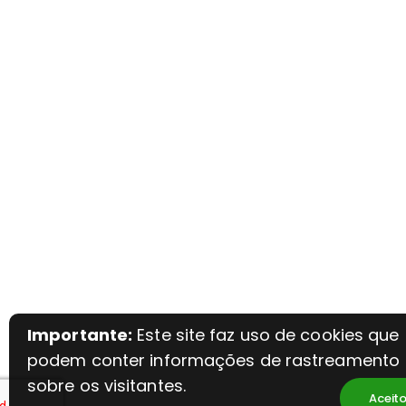
Importante:
Este site faz uso de cookies que
podem conter informações de rastreamento
sobre os visitantes.
Aceit