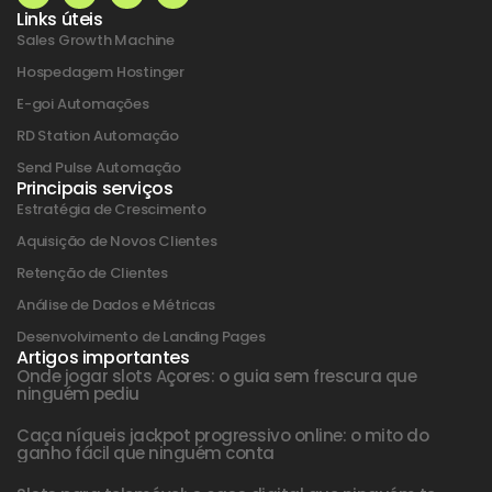
Links úteis
Sales Growth Machine
Hospedagem Hostinger
E-goi Automações
RD Station Automação
Send Pulse Automação
Principais serviços
Estratégia de Crescimento
Aquisição de Novos Clientes
Retenção de Clientes
Análise de Dados e Métricas
Desenvolvimento de Landing Pages
Artigos importantes
Onde jogar slots Açores: o guia sem frescura que
ninguém pediu
Caça níqueis jackpot progressivo online: o mito do
ganho fácil que ninguém conta