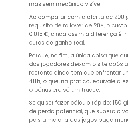
mas sem mecânica visível.
Ao comparar com a oferta de 200 g
requisito de rollover de 20×, o cust
0,015 €, ainda assim a diferença é 
euros de ganho real.
Porque, no fim, a única coisa que 
dos jogadores deixam o site após a 
restante ainda tem que enfrentar u
48 h, o que, na prática, equivale a 
o bónus era só um truque.
Se quiser fazer cálculo rápido: 150 
de perda potencial, que supera o v
pois a maioria dos jogos paga meno