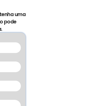
e tenha uma
mo pode
.