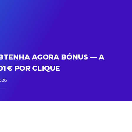
OBTENHA AGORA BÓNUS — A
01 € POR CLIQUE
026