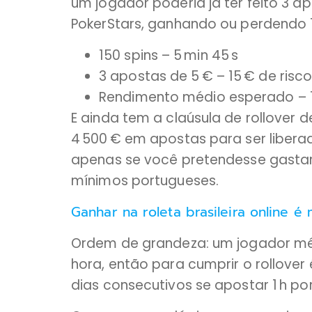
um jogador poderia já ter feito 3 
PokerStars, ganhando ou perdendo 1
150 spins – 5 min 45 s
3 apostas de 5 € – 15 € de risc
Rendimento médio esperado – 1
E ainda tem a claúsula de rollover 
4 500 € em apostas para ser libera
apenas se você pretendesse gastar 
mínimos portugueses.
Ganhar na roleta brasileira online é 
Ordem de grandeza: um jogador mé
hora, então para cumprir o rollover 
dias consecutivos se apostar 1 h por