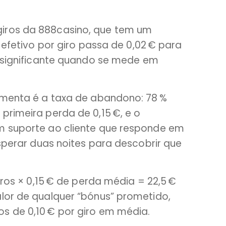
iros da 888casino, que tem um
o efetivo por giro passa de 0,02 € para
insignificante quando se mede em
aumenta é a taxa de abandono: 78 %
primeira perda de 0,15 €, e o
m suporte ao cliente que responde em
esperar duas noites para descobrir que
giros × 0,15 € de perda média = 22,5 €
alor de qualquer “bónus” prometido,
s de 0,10 € por giro em média.