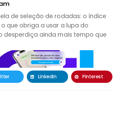
tam
ela de seleção de rodadas: o índice
 o que obriga a usar a lupa do
so desperdiça ainda mais tempo que
itter
LinkedIn
Pinterest