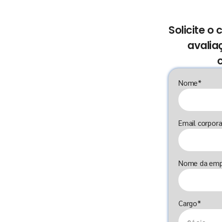
Solicite o
avalia
Nome*
Email corpora
Nome da emp
Cargo*