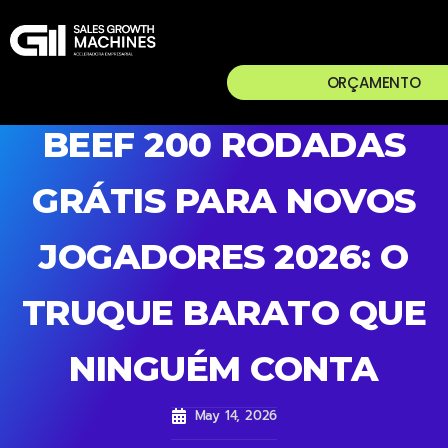
ORÇAMENTO
BEEF 200 RODADAS
GRÁTIS PARA NOVOS
JOGADORES 2026: O
TRUQUE BARATO QUE
NINGUÉM CONTA
May 14, 2026