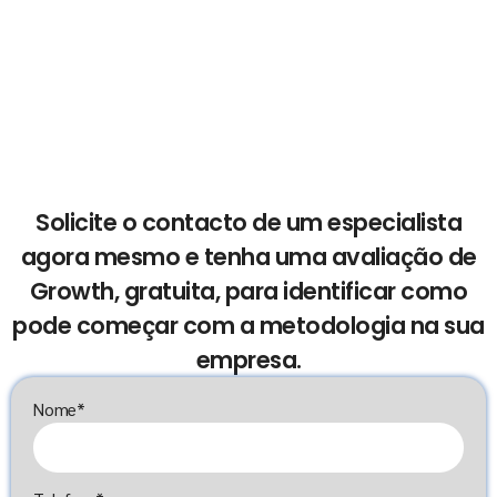
Solicite o contacto de um especialista
agora mesmo e tenha uma avaliação de
Growth, gratuita, para identificar como
pode começar com a metodologia na sua
empresa.
Nome*