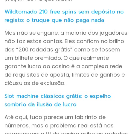
Wildtornado 210 free spins sem depósito no
registo: o truque que não paga nada
Mas não se engane: a maioria dos jogadores
não faz estas contas. Eles confiam no brilho
das “200 rodadas grátis” como se fossem
um bilhete premiado. O que realmente
garante lucro ao casino é a complexa rede
de requisitos de aposta, limites de ganhos e
cláusulas de exclusão.
Slot machine clássicos grátis: o espelho
sombrio da ilusão de lucro
Até aqui, tudo parece um labirinto de
números, mas o problema real está nos
pormenores: a UI do casino exibe as rodadas