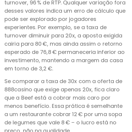
turnover, 96 % de RTP. Qualquer variação fora
desses valores indica um erro de cálculo que
pode ser explorado por jogadores
experientes. Por exemplo, se a taxa de
turnover diminuir para 20x, a aposta exigida
cairia para 80 €, mas ainda assim o retorno
esperado de 76,8 € permaneceria inferior ao
investimento, mantendo a margem da casa
em torno de 3,2 €.
Se comparar a taxa de 30x com a oferta de
888casino que exige apenas 20x, fica claro
que a Beef está a cobrar mais caro por
menos benefício. Essa prática é semelhante
a um restaurante cobrar 12 € por uma sopa
de legumes que vale 8 € – o lucro está no
preço, não na qualidade.