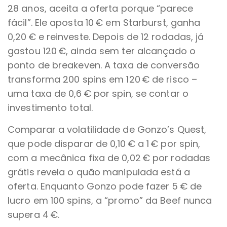
28 anos, aceita a oferta porque “parece
fácil”. Ele aposta 10 € em Starburst, ganha
0,20 € e reinveste. Depois de 12 rodadas, já
gastou 120 €, ainda sem ter alcançado o
ponto de breakeven. A taxa de conversão
transforma 200 spins em 120 € de risco –
uma taxa de 0,6 € por spin, se contar o
investimento total.
Comparar a volatilidade de Gonzo’s Quest,
que pode disparar de 0,10 € a 1 € por spin,
com a mecânica fixa de 0,02 € por rodadas
grátis revela o quão manipulada está a
oferta. Enquanto Gonzo pode fazer 5 € de
lucro em 100 spins, a “promo” da Beef nunca
supera 4 €.