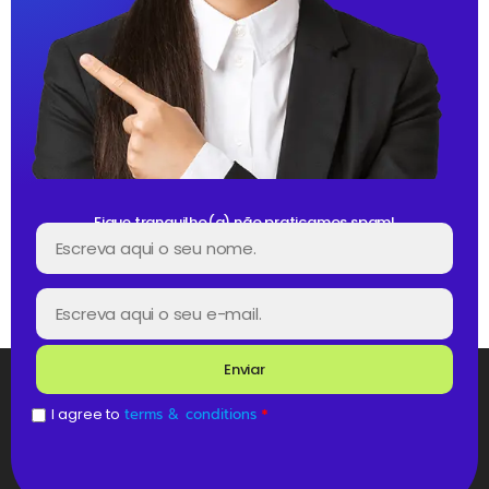
Fique tranquilho(a) não praticamos spam!
Enviar
I agree to
terms & conditions
*