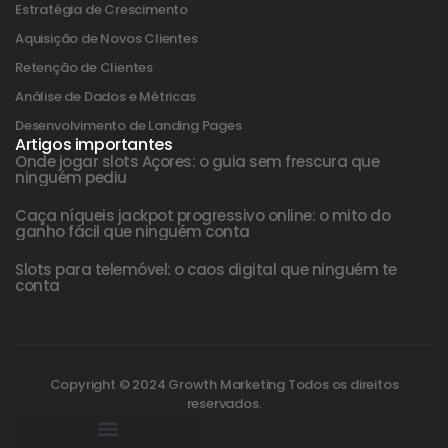
Estratégia de Crescimento
Aquisição de Novos Clientes
Retenção de Clientes
Análise de Dados e Métricas
Desenvolvimento de Landing Pages
Artigos importantes
Onde jogar slots Açores: o guia sem frescura que
ninguém pediu
Caça níqueis jackpot progressivo online: o mito do
ganho fácil que ninguém conta
Slots para telemóvel: o caos digital que ninguém te
conta
Copyright © 2024 Growth Marketing Todos os direitos
reservados.