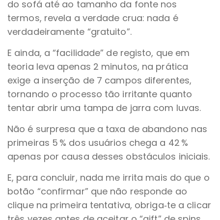
do sofá até ao tamanho da fonte nos
termos, revela a verdade crua: nada é
verdadeiramente “gratuito”.
E ainda, a “facilidade” de registo, que em
teoria leva apenas 2 minutos, na prática
exige a inserção de 7 campos diferentes,
tornando o processo tão irritante quanto
tentar abrir uma tampa de jarra com luvas.
Não é surpresa que a taxa de abandono nas
primeiras 5 % dos usuários chega a 42 %
apenas por causa desses obstáculos iniciais.
E, para concluir, nada me irrita mais do que o
botão “confirmar” que não responde ao
clique na primeira tentativa, obriga‑te a clicar
três vezes antes de aceitar o “gift” de spins,