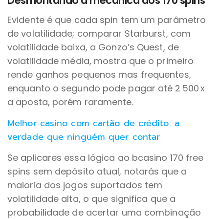
Desmontando a mecânica dos 170 spins
Evidente é que cada spin tem um parâmetro
de volatilidade; comparar Starburst, com
volatilidade baixa, a Gonzo’s Quest, de
volatilidade média, mostra que o primeiro
rende ganhos pequenos mas frequentes,
enquanto o segundo pode pagar até 2 500 x
a aposta, porém raramente.
Melhor casino com cartão de crédito: a
verdade que ninguém quer contar
Se aplicares essa lógica ao bcasino 170 free
spins sem depósito atual, notarás que a
maioria dos jogos suportados tem
volatilidade alta, o que significa que a
probabilidade de acertar uma combinação