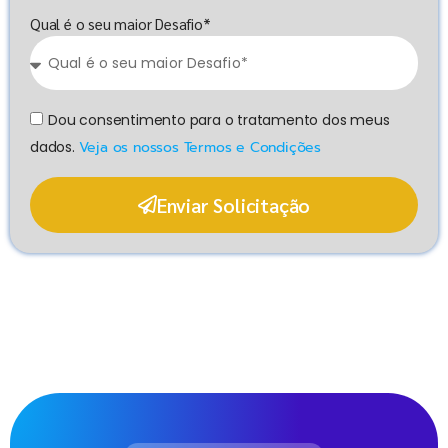
Qual é o seu maior Desafio*
Dou consentimento para o tratamento dos meus
dados.
Veja os nossos Termos e Condições
Enviar Solicitação