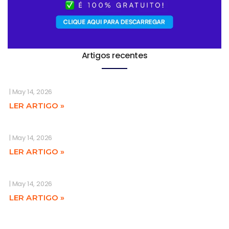
Artigos recentes
May 14, 2026
LER ARTIGO »
May 14, 2026
LER ARTIGO »
May 14, 2026
LER ARTIGO »