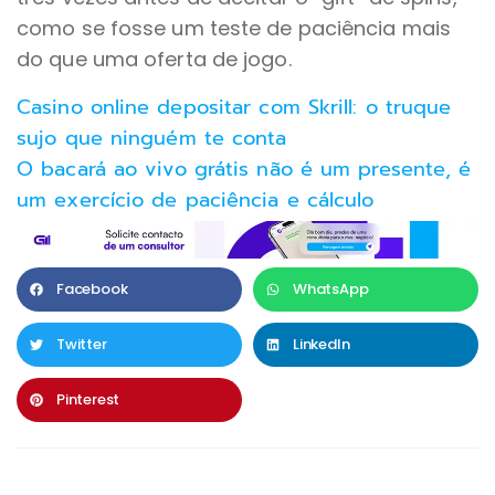
como se fosse um teste de paciência mais
do que uma oferta de jogo.
Casino online depositar com Skrill: o truque
sujo que ninguém te conta
O bacará ao vivo grátis não é um presente, é
um exercício de paciência e cálculo
Facebook
WhatsApp
Twitter
LinkedIn
Pinterest