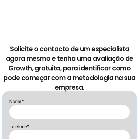
Solicite o contacto de um especialista
agora mesmo e tenha uma avaliação de
Growth, gratuita, para identificar como
pode começar com a metodologia na sua
empresa.
Nome*
Telefone*