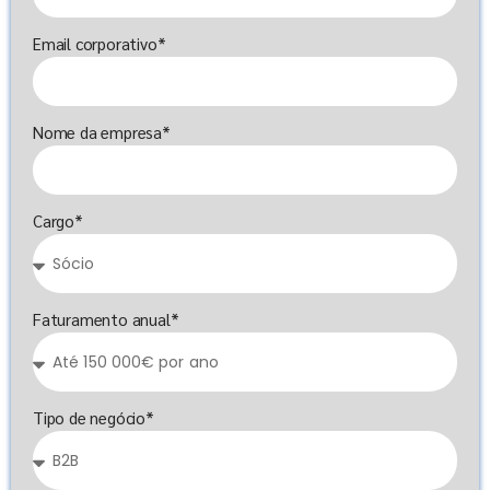
Email corporativo*
Nome da empresa*
Cargo*
Faturamento anual*
Tipo de negócio*