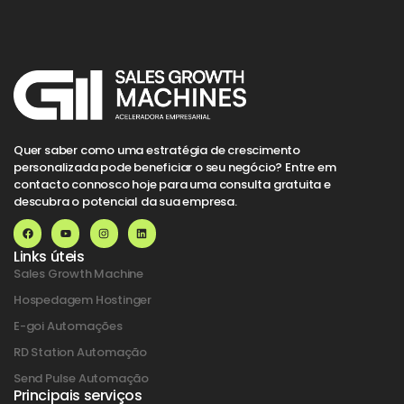
Quer saber como uma estratégia de crescimento
personalizada pode beneficiar o seu negócio? Entre em
contacto connosco hoje para uma consulta gratuita e
descubra o potencial da sua empresa.
Links úteis
Sales Growth Machine
Hospedagem Hostinger
E-goi Automações
RD Station Automação
Send Pulse Automação
Principais serviços