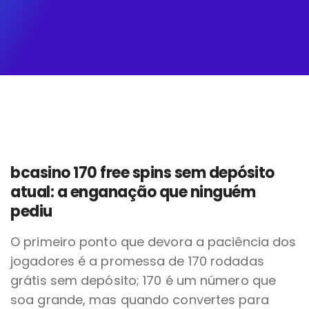
bcasino 170 free spins sem depósito
atual: a enganação que ninguém
pediu
O primeiro ponto que devora a paciência dos
jogadores é a promessa de 170 rodadas
grátis sem depósito; 170 é um número que
soa grande, mas quando convertes para