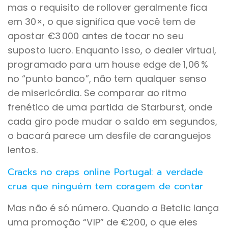
mas o requisito de rollover geralmente fica
em 30×, o que significa que você tem de
apostar €3 000 antes de tocar no seu
suposto lucro. Enquanto isso, o dealer virtual,
programado para um house edge de 1,06 %
no “punto banco”, não tem qualquer senso
de misericórdia. Se comparar ao ritmo
frenético de uma partida de Starburst, onde
cada giro pode mudar o saldo em segundos,
o bacará parece um desfile de caranguejos
lentos.
Cracks no craps online Portugal: a verdade
crua que ninguém tem coragem de contar
Mas não é só número. Quando a Betclic lança
uma promoção “VIP” de €200, o que eles