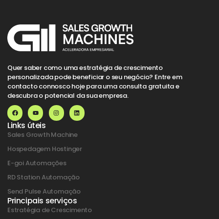
Quer saber como uma estratégia de crescimento
personalizada pode beneficiar o seu negócio? Entre em
contacto connosco hoje para uma consulta gratuita e
descubra o potencial da sua empresa.
Links úteis
Sales Growth Machine
Hospedagem Hostinger
E-goi Automações
RD Station Automação
Send Pulse Automação
Principais serviços
Estratégia de Crescimento