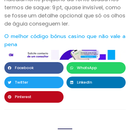
termos de saque: 9 pt, quase invisível, como
se fosse um detalhe opcional que só os olhos
de águia conseguem ler.
O melhor código bónus casino que não vale a
pena
Facebook
WhatsApp
Twitter
LinkedIn
Pinterest