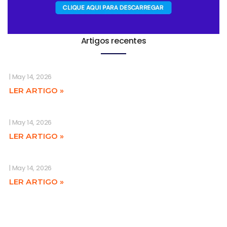
Artigos recentes
May 14, 2026
LER ARTIGO »
May 14, 2026
LER ARTIGO »
May 14, 2026
LER ARTIGO »