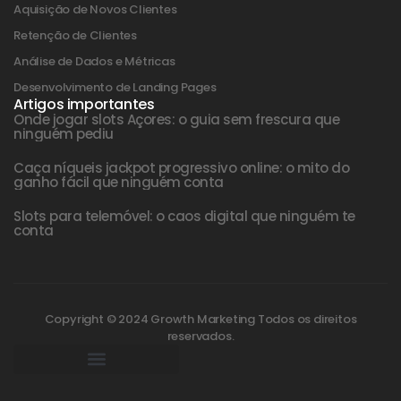
Aquisição de Novos Clientes
Retenção de Clientes
Análise de Dados e Métricas
Desenvolvimento de Landing Pages
Artigos importantes
Onde jogar slots Açores: o guia sem frescura que
ninguém pediu
Caça níqueis jackpot progressivo online: o mito do
ganho fácil que ninguém conta
Slots para telemóvel: o caos digital que ninguém te
conta
Copyright © 2024 Growth Marketing Todos os direitos
reservados.