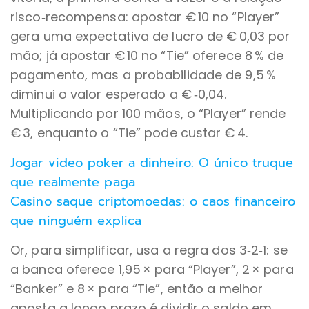
risco‑recompensa: apostar € 10 no “Player”
gera uma expectativa de lucro de € 0,03 por
mão; já apostar € 10 no “Tie” oferece 8 % de
pagamento, mas a probabilidade de 9,5 %
diminui o valor esperado a € ‑0,04.
Multiplicando por 100 mãos, o “Player” rende
€ 3, enquanto o “Tie” pode custar € 4.
Jogar video poker a dinheiro: O único truque
que realmente paga
Casino saque criptomoedas: o caos financeiro
que ninguém explica
Or, para simplificar, usa a regra dos 3‑2‑1: se
a banca oferece 1,95 × para “Player”, 2 × para
“Banker” e 8 × para “Tie”, então a melhor
aposta a longo prazo é dividir o saldo em