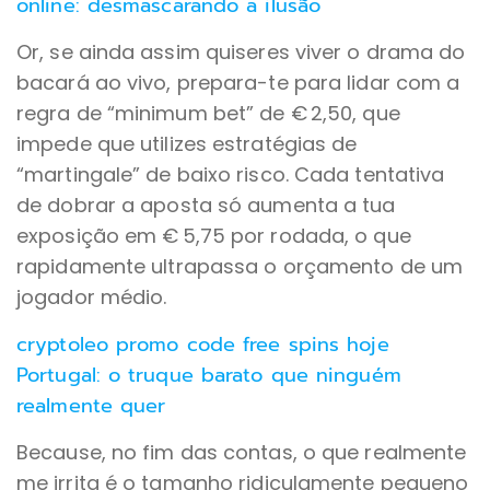
online: desmascarando a ilusão
Or, se ainda assim quiseres viver o drama do
bacará ao vivo, prepara-te para lidar com a
regra de “minimum bet” de € 2,50, que
impede que utilizes estratégias de
“martingale” de baixo risco. Cada tentativa
de dobrar a aposta só aumenta a tua
exposição em € 5,75 por rodada, o que
rapidamente ultrapassa o orçamento de um
jogador médio.
cryptoleo promo code free spins hoje
Portugal: o truque barato que ninguém
realmente quer
Because, no fim das contas, o que realmente
me irrita é o tamanho ridiculamente pequeno