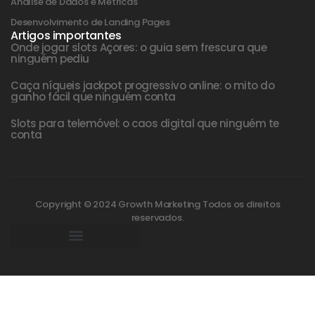
Análise de Dados e Métricas
Desenvolvimento de Landing Pages
Artigos importantes
Onde jogar slots Açores: o guia sem frescura que
ninguém pediu
Caça níqueis jackpot progressivo online: o mito do
ganho fácil que ninguém conta
Slots para telemóvel: o caos digital que ninguém te
conta
Copyright © 2024 Growth Marketing Todos os direitos
reservados.