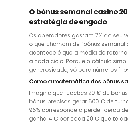
O bónus semanal casino 202
estratégia de engodo
Os operadores gastam 7% do seu v
o que chamam de “bónus semanal c
acontece é que a média de retorno
a cada ciclo. Porque o cálculo sim
generosidade, só para números frio
Como a matemática dos bónus sab
Imagine que recebes 20 € de bónus 
bónus precisas gerar 600 € de turn
96% corresponde a perder cerca de 
ganha 4 € por cada 20 € que te dã