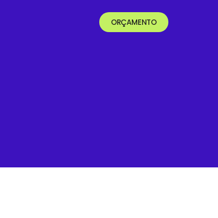
ORÇAMENTO