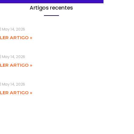
Artigos recentes
May 14, 2026
LER ARTIGO »
May 14, 2026
LER ARTIGO »
May 14, 2026
LER ARTIGO »