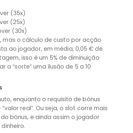
ver (35x)
ver (25x)
ver (30x)
 mas o cálculo de custo por acção
ta ao jogador, em média, 0,05 € de
tagem, isso é um 5% de diminuição
nar a “sorte” uma ilusão de 5 a 10
s
nuto, enquanto o requisito de bónus
valor real”. Ou seja, o slot corre mais
 do bónus, e ainda assim o jogador
dinheiro.