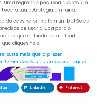
os. Uma regra tão pequena quanto um
toda a tua estratégia em ruína.
ace do cassino online tem um botão de
recisas de usar a lupa para o
uma cor que se funde com o fundo,
 que cliques nele.
sa custa mais que o prazer
: O Fim das Ilusões do Casino Digital
itter
LinkedIn
Pinterest