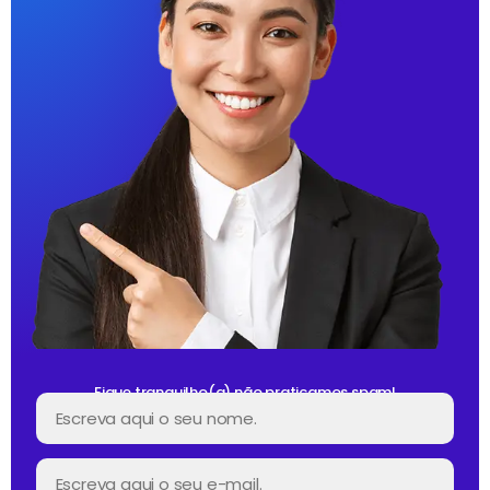
Fique tranquilho(a) não praticamos spam!