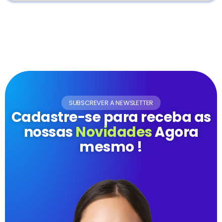
SUBSCREVER A NEWSLETTER
Cadastre-se para receba as
nossas
Novidades
Agora
mesmo !