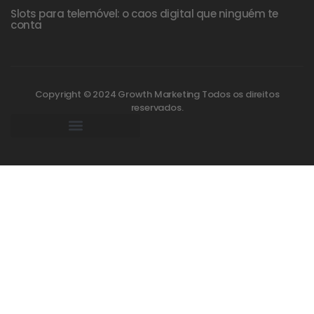
Slots para telemóvel: o caos digital que ninguém te
conta
Copyright © 2024 Growth Marketing Todos os direitos
reservados.