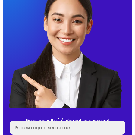
Fique tranquilho(a) não praticamos spam!