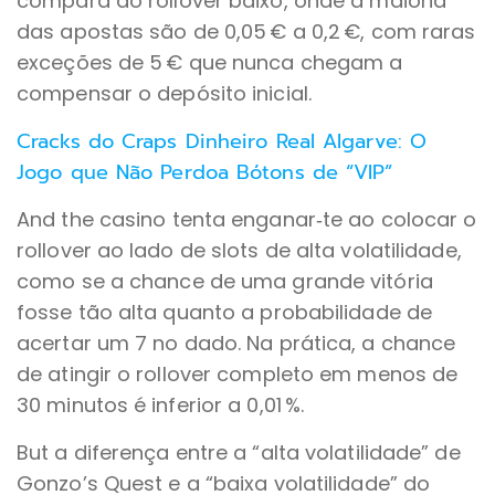
compara ao rollover baixo, onde a maioria
das apostas são de 0,05 € a 0,2 €, com raras
exceções de 5 € que nunca chegam a
compensar o depósito inicial.
Cracks do Craps Dinheiro Real Algarve: O
Jogo que Não Perdoa Bótons de “VIP”
And the casino tenta enganar‑te ao colocar o
rollover ao lado de slots de alta volatilidade,
como se a chance de uma grande vitória
fosse tão alta quanto a probabilidade de
acertar um 7 no dado. Na prática, a chance
de atingir o rollover completo em menos de
30 minutos é inferior a 0,01 %.
But a diferença entre a “alta volatilidade” de
Gonzo’s Quest e a “baixa volatilidade” do