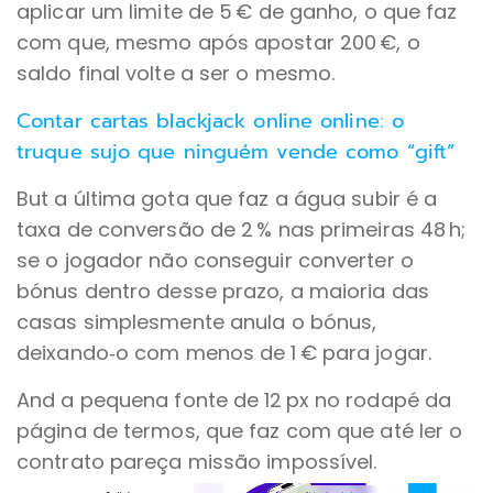
aplicar um limite de 5 € de ganho, o que faz
com que, mesmo após apostar 200 €, o
saldo final volte a ser o mesmo.
Contar cartas blackjack online online: o
truque sujo que ninguém vende como “gift”
But a última gota que faz a água subir é a
taxa de conversão de 2 % nas primeiras 48 h;
se o jogador não conseguir converter o
bónus dentro desse prazo, a maioria das
casas simplesmente anula o bónus,
deixando‑o com menos de 1 € para jogar.
And a pequena fonte de 12 px no rodapé da
página de termos, que faz com que até ler o
contrato pareça missão impossível.