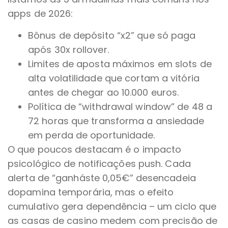
apps de 2026:
Bônus de depósito “x2” que só paga
após 30x rollover.
Limites de aposta máximos em slots de
alta volatilidade que cortam a vitória
antes de chegar ao 10.000 euros.
Política de “withdrawal window” de 48 a
72 horas que transforma a ansiedade
em perda de oportunidade.
O que poucos destacam é o impacto
psicológico de notificações push. Cada
alerta de “ganháste 0,05€” desencadeia
dopamina temporária, mas o efeito
cumulativo gera dependência – um ciclo que
as casas de casino medem com precisão de