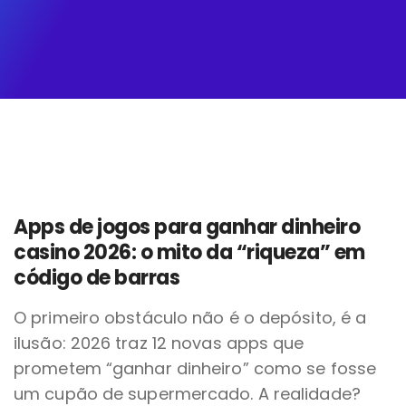
Apps de jogos para ganhar dinheiro
casino 2026: o mito da “riqueza” em
código de barras
O primeiro obstáculo não é o depósito, é a
ilusão: 2026 traz 12 novas apps que
prometem “ganhar dinheiro” como se fosse
um cupão de supermercado. A realidade?