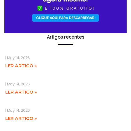
Artigos recentes
May 14, 2026
LER ARTIGO »
May 14, 2026
LER ARTIGO »
May 14, 2026
LER ARTIGO »