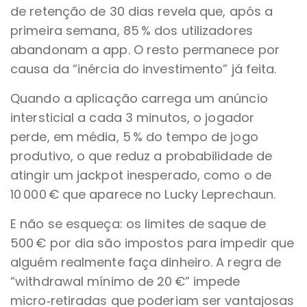
de retenção de 30 dias revela que, após a
primeira semana, 85 % dos utilizadores
abandonam a app. O resto permanece por
causa da “inércia do investimento” já feita.
Quando a aplicação carrega um anúncio
intersticial a cada 3 minutos, o jogador
perde, em média, 5 % do tempo de jogo
produtivo, o que reduz a probabilidade de
atingir um jackpot inesperado, como o de
10 000 € que aparece no Lucky Leprechaun.
E não se esqueça: os limites de saque de
500 € por dia são impostos para impedir que
alguém realmente faça dinheiro. A regra de
“withdrawal mínimo de 20 €” impede
micro‑retiradas que poderiam ser vantajosas