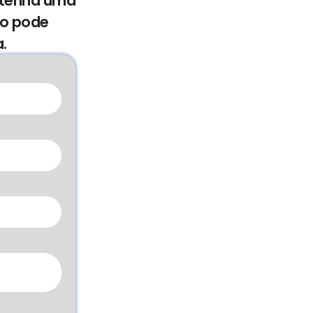
e tenha uma
mo pode
.