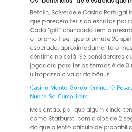
Os “benefícios” de 5 estrelas que 
Betclic, Solverde e Casino Portuga
que parecem ter sido escritas por 
Cada “gift” anunciado tem o mesmo 
o “promo free” que promete 20 spins
esperado, aproximadamente o mes
cêntimo no sofá. Se considerares 
jogadora para ler os termos é de 3 
ultrapassa o valor do bônus.
Casino Monte Gordo Online: O Pesad
Nunca Se Cumpriram
Mas então, por que algum ainda ten
como Starburst, com ciclos de 2 se
do que o lento cálculo de probabil