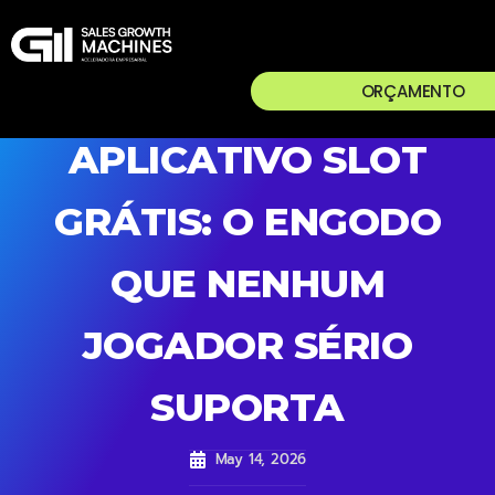
ORÇAMENTO
APLICATIVO SLOT
GRÁTIS: O ENGODO
QUE NENHUM
JOGADOR SÉRIO
SUPORTA
May 14, 2026