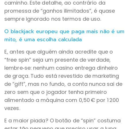
caminho. Este detalhe, ao contrário da
promessa de “ganhos ilimitados”, é quase
sempre ignorado nos termos de uso.
O blackjack europeu que paga mais não é um
mito, é uma escolha calculada
E, antes que alguém ainda acredite que o
“free spin” seja um presente de verdade,
lembre‑se: nenhum casino entrega dinheiro
de graça. Tudo está revestido de marketing
de “gift”, mas no fundo, a conta nunca sai de
zero sem que o jogador tenha primeiro
alimentado a máquina com 0,50 € por 1 200
vezes.
E a maior piada? O botão de “spin” costuma
estar tão pequeno que preciso usar a lupa