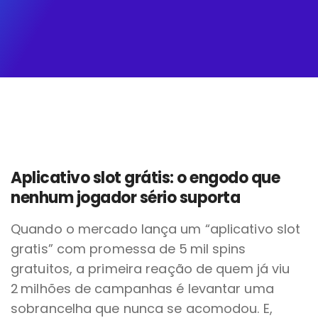
Aplicativo slot grátis: o engodo que
nenhum jogador sério suporta
Quando o mercado lança um “aplicativo slot
gratis” com promessa de 5 mil spins
gratuitos, a primeira reação de quem já viu
2 milhões de campanhas é levantar uma
sobrancelha que nunca se acomodou. E,