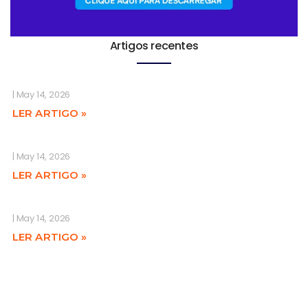
Artigos recentes
May 14, 2026
LER ARTIGO »
May 14, 2026
LER ARTIGO »
May 14, 2026
LER ARTIGO »