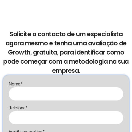
Solicite o contacto de um especialista
agora mesmo e tenha uma avaliação de
Growth, gratuita, para identificar como
pode começar com a metodologia na sua
empresa.
Nome*
Telefone*
Email corporativo*