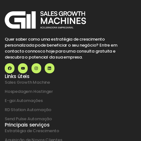
Quer saber como uma estratégia de crescimento
personalizada pode beneficiar o seu negócio? Entre em
contacto connosco hoje para uma consulta gratuita e
descubra o potencial da sua empresa.
Links úteis
Sales Growth Machine
Hospedagem Hostinger
E-goi Automações
RD Station Automação
Send Pulse Automação
Principais serviços
Estratégia de Crescimento
Aquisição de Novos Clientes