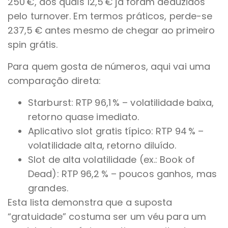
250 €, dos quais 12,5 € já foram deduzidos
pelo turnover. Em termos práticos, perde-se
237,5 € antes mesmo de chegar ao primeiro
spin grátis.
Para quem gosta de números, aqui vai uma
comparação direta:
Starburst: RTP 96,1 % – volatilidade baixa,
retorno quase imediato.
Aplicativo slot gratis típico: RTP 94 % –
volatilidade alta, retorno diluído.
Slot de alta volatilidade (ex.: Book of
Dead): RTP 96,2 % – poucos ganhos, mas
grandes.
Esta lista demonstra que a suposta
“gratuidade” costuma ser um véu para um