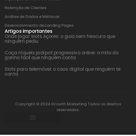
Retenção de Clientes
Análise de Dados e Métricas
Desenvolvimento de Landing Pages
Artigos importantes
Onde jogar slots Açores: o guia sem frescura que
ninguém pediu
Caça níqueis jackpot progressivo online: o mito do
ganho fácil que ninguém conta
Slots para telemóvel: o caos digital que ninguém te
conta
Copyright © 2024 Growth Marketing Todos os direitos
reservados.