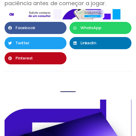
paciência antes de começar a jogar.
Facebook
WhatsApp
Twitter
LinkedIn
Pinterest