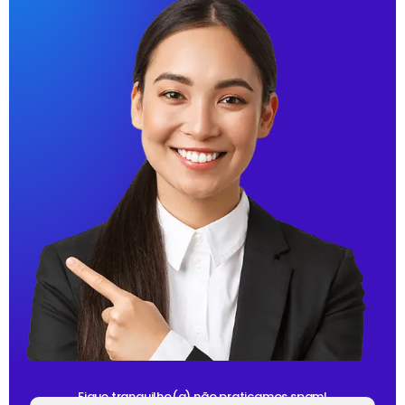
Fique tranquilho(a) não praticamos spam!