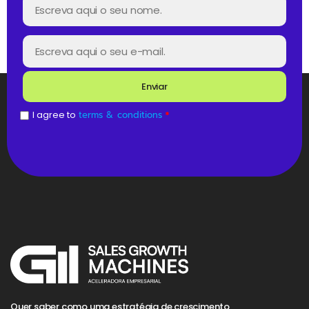
Enviar
I agree to
terms & conditions
*
Quer saber como uma estratégia de crescimento