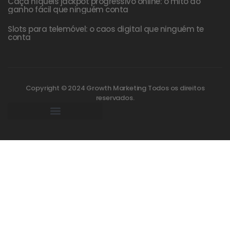
Caça níqueis jackpot progressivo online: o mito do
ganho fácil que ninguém conta
Slots para telemóvel: o caos digital que ninguém te
conta
Copyright © 2024 Growth Marketing Todos os direitos
reservados.