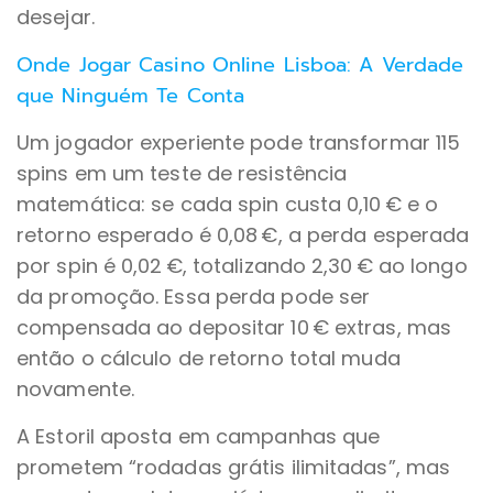
desejar.
Onde Jogar Casino Online Lisboa: A Verdade
que Ninguém Te Conta
Um jogador experiente pode transformar 115
spins em um teste de resistência
matemática: se cada spin custa 0,10 € e o
retorno esperado é 0,08 €, a perda esperada
por spin é 0,02 €, totalizando 2,30 € ao longo
da promoção. Essa perda pode ser
compensada ao depositar 10 € extras, mas
então o cálculo de retorno total muda
novamente.
A Estoril aposta em campanhas que
prometem “rodadas grátis ilimitadas”, mas