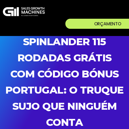
ORÇAMENTO
SPINLANDER 115
RODADAS GRÁTIS
COM CÓDIGO BÓNUS
PORTUGAL: O TRUQUE
SUJO QUE NINGUÉM
CONTA