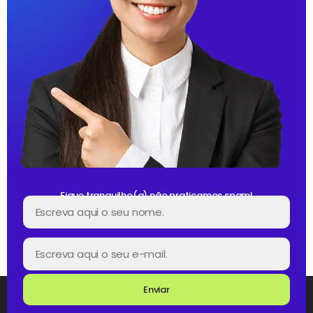
Fique tranquilho(a) não praticamos spam!
Enviar