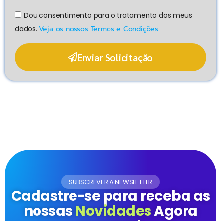
Dou consentimento para o tratamento dos meus
dados.
Veja os nossos Termos e Condições
Enviar Solicitação
SUBSCREVER A NEWSLETTER
Cadastre-se para receba as
nossas
Novidades
Agora