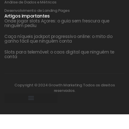
Análise de Dados e Métricas
Desenvolvimento de Landing Pages
Artigos importantes
Onde jogar slots Açores: o guia sem frescura que
ninguém pediu
Caça níqueis jackpot progressivo online: o mito do
ganho fácil que ninguém conta
Slots para telemóvel: o caos digital que ninguém te
conta
Copyright © 2024 Growth Marketing Todos os direitos
reservados.