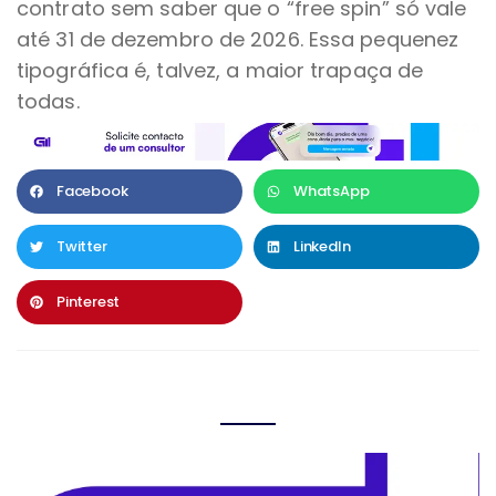
contrato sem saber que o “free spin” só vale
até 31 de dezembro de 2026. Essa pequenez
tipográfica é, talvez, a maior trapaça de
todas.
Facebook
WhatsApp
Twitter
LinkedIn
Pinterest