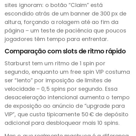
sites ignoram: o botão “Claim” está
escondido atrás de um banner de 300 px de
altura, forçando a rolagem até ao fim da
página – um teste de paciência que poucos
jogadores têm tempo para enfrentar.
Comparação com slots de ritmo rápido
Starburst tem um ritmo de 1 spin por
segundo, enquanto um free spin VIP costuma
ser “lento” por imposição de limites de
velocidade – 0,5 spins por segundo. Essa
desaceleração intencional aumenta o tempo
de exposição ao anúncio de “upgrade para
VIP”, que custa tipicamente 50 € de depósito
adicional para desbloquear mais 10 spins.
Mas o que realmente machuca é a diferença