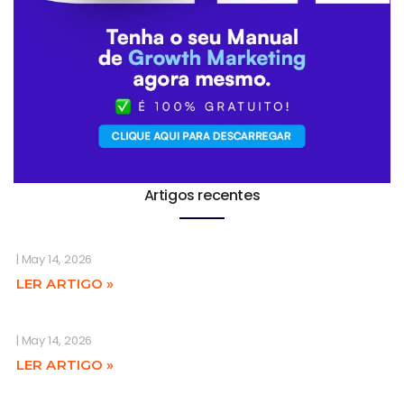
Artigos recentes
May 14, 2026
LER ARTIGO »
May 14, 2026
LER ARTIGO »