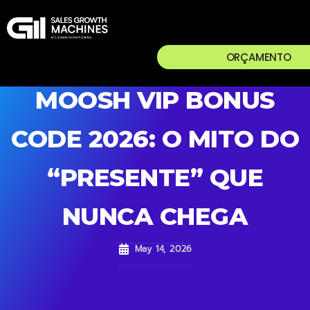
ORÇAMENTO
MOOSH VIP BONUS
CODE 2026: O MITO DO
“PRESENTE” QUE
NUNCA CHEGA
May 14, 2026