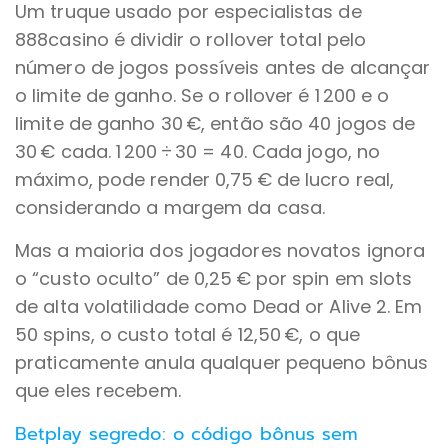
Um truque usado por especialistas de
888casino é dividir o rollover total pelo
número de jogos possíveis antes de alcançar
o limite de ganho. Se o rollover é 1 200 e o
limite de ganho 30 €, então são 40 jogos de
30 € cada. 1 200 ÷ 30 = 40. Cada jogo, no
máximo, pode render 0,75 € de lucro real,
considerando a margem da casa.
Mas a maioria dos jogadores novatos ignora
o “custo oculto” de 0,25 € por spin em slots
de alta volatilidade como Dead or Alive 2. Em
50 spins, o custo total é 12,50 €, o que
praticamente anula qualquer pequeno bônus
que eles recebem.
Betplay segredo: o código bônus sem