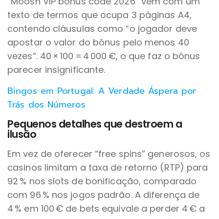
“Moosh VIP bonus code 2026” vem com um
texto de termos que ocupa 3 páginas A4,
contendo cláusulas como “o jogador deve
apostar o valor do bônus pelo menos 40
vezes”. 40 × 100 = 4 000 €, o que faz o bônus
parecer insignificante.
Bingos em Portugal: A Verdade Áspera por
Trás dos Números
Pequenos detalhes que destroem a
ilusão
Em vez de oferecer “free spins” generosos, os
casinos limitam a taxa de retorno (RTP) para
92 % nos slots de bonificação, comparado
com 96 % nos jogos padrão. A diferença de
4 % em 100 € de bets equivale a perder 4 € a