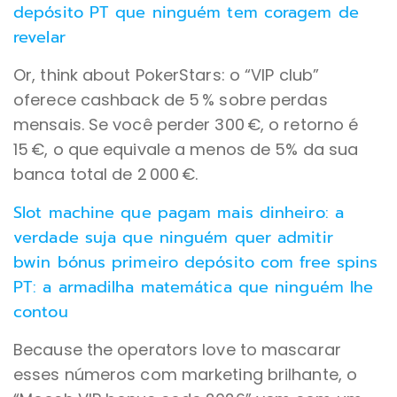
depósito PT que ninguém tem coragem de
revelar
Or, think about PokerStars: o “VIP club”
oferece cashback de 5 % sobre perdas
mensais. Se você perder 300 €, o retorno é
15 €, o que equivale a menos de 5% da sua
banca total de 2 000 €.
Slot machine que pagam mais dinheiro: a
verdade suja que ninguém quer admitir
bwin bónus primeiro depósito com free spins
PT: a armadilha matemática que ninguém lhe
contou
Because the operators love to mascarar
esses números com marketing brilhante, o