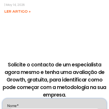
May 14, 2026
LER ARTIGO »
Solicite o contacto de um especialista
agora mesmo e tenha uma avaliação de
Growth, gratuita, para identificar como
pode começar com a metodologia na sua
empresa.
Nome*