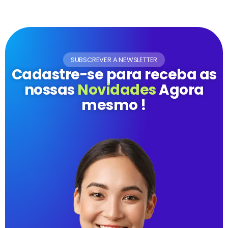
SUBSCREVER A NEWSLETTER
Cadastre-se para receba as
nossas
Novidades
Agora
mesmo !