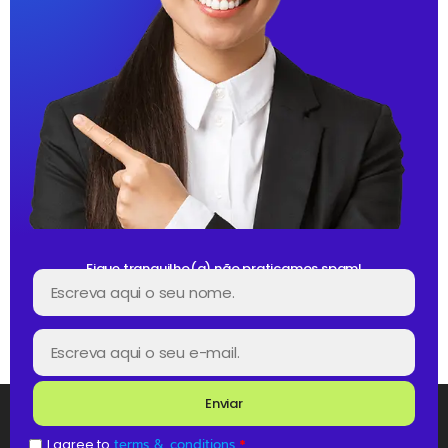
Fique tranquilho(a) não praticamos spam!
Enviar
I agree to
terms & conditions
*