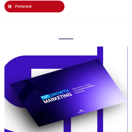
Pinterest