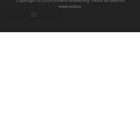
Copyright © 2024 Growth Marketing Todos os direitos
reservados.