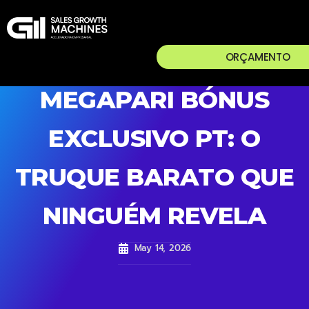
ORÇAMENTO
MEGAPARI BÓNUS
EXCLUSIVO PT: O
TRUQUE BARATO QUE
NINGUÉM REVELA
May 14, 2026