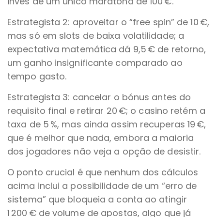
invés de um único maratona de 100 €.
Estrategista 2: aproveitar o “free spin” de 10 €,
mas só em slots de baixa volatilidade; a
expectativa matemática dá 9,5 € de retorno,
um ganho insignificante comparado ao
tempo gasto.
Estrategista 3: cancelar o bónus antes do
requisito final e retirar 20 €; o casino retém a
taxa de 5 %, mas ainda assim recuperas 19 €,
que é melhor que nada, embora a maioria
dos jogadores não veja a opção de desistir.
O ponto crucial é que nenhum dos cálculos
acima inclui a possibilidade de um “erro de
sistema” que bloqueia a conta ao atingir
1 200 € de volume de apostas, algo que já