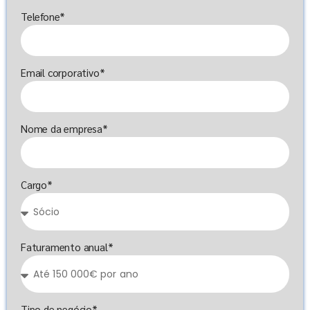
Telefone*
Email corporativo*
Nome da empresa*
Cargo*
Faturamento anual*
Tipo de negócio*