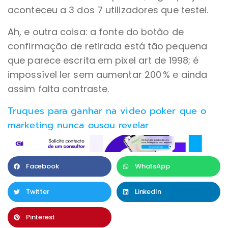
aconteceu a 3 dos 7 utilizadores que testei.
Ah, e outra coisa: a fonte do botão de
confirmação de retirada está tão pequena
que parece escrita em pixel art de 1998; é
impossível ler sem aumentar 200 % e ainda
assim falta contraste.
Truques para ganhar na video poker que o
marketing nunca ousou revelar
Facebook
WhatsApp
Twitter
LinkedIn
Pinterest