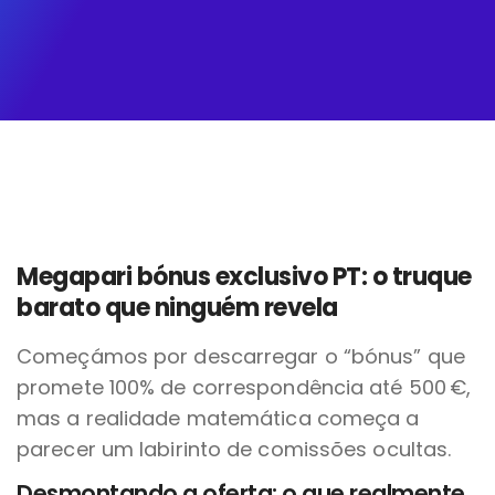
Megapari bónus exclusivo PT: o truque
barato que ninguém revela
Começámos por descarregar o “bónus” que
promete 100% de correspondência até 500 €,
mas a realidade matemática começa a
parecer um labirinto de comissões ocultas.
Desmontando a oferta: o que realmente