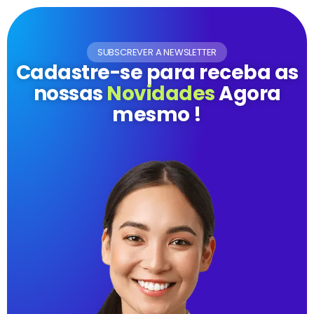
SUBSCREVER A NEWSLETTER
Cadastre-se para receba as
nossas
Novidades
Agora
mesmo !