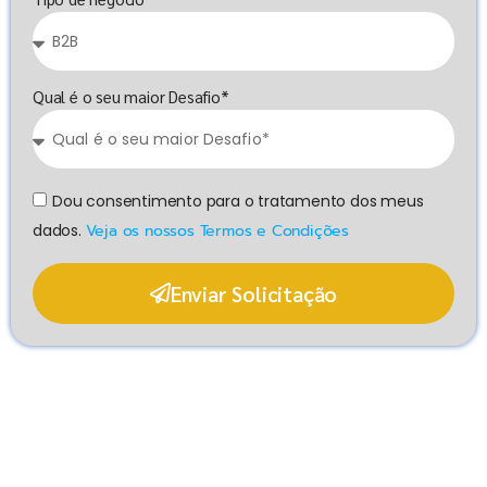
Qual é o seu maior Desafio*
Dou consentimento para o tratamento dos meus
dados.
Veja os nossos Termos e Condições
Enviar Solicitação