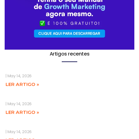
Artigos recentes
May 14, 2026
LER ARTIGO »
May 14, 2026
LER ARTIGO »
May 14, 2026