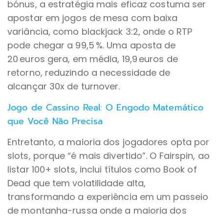
bónus, a estratégia mais eficaz costuma ser
apostar em jogos de mesa com baixa
variância, como blackjack 3:2, onde o RTP
pode chegar a 99,5 %. Uma aposta de
20 euros gera, em média, 19,9 euros de
retorno, reduzindo a necessidade de
alcançar 30x de turnover.
Jogo de Cassino Real: O Engodo Matemático
que Você Não Precisa
Entretanto, a maioria dos jogadores opta por
slots, porque “é mais divertido”. O Fairspin, ao
listar 100+ slots, inclui títulos como Book of
Dead que tem volatilidade alta,
transformando a experiência em um passeio
de montanha-russa onde a maioria dos