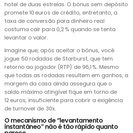
hotel de duas estrelas. O bónus sem depósito
promete 10 euros de crédito, entretanto, a
taxa de conversão para dinheiro real
costuma cair para 0,2 % quando se tenta
levantar o valor.
Imagine que, após aceitar o bónus, você
jogue 50 rodadas de Starburst, que tem
retorno ao jogador (RTP) de 96,1 %. Mesmo
que todas as rodadas resultem em ganhos, a
margem da casa ainda assegura que o
saldo máximo atingível fique em torno de
12 euros, insuficiente para cobrir a exigência
de turnover de 30x.
O mecanismo de “levantamento
instantâneo” não é tão rápido quanto
parece