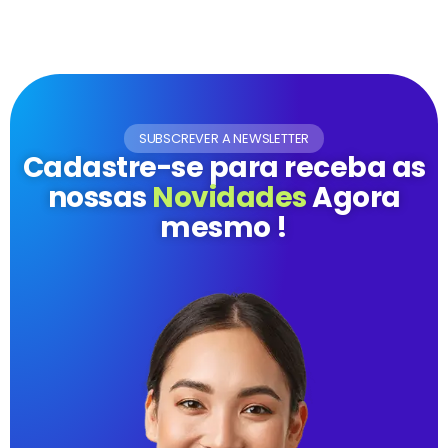
SUBSCREVER A NEWSLETTER
Cadastre-se para receba as
nossas
Novidades
Agora
mesmo !