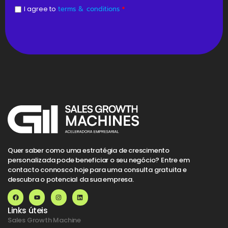
I agree to
terms & conditions
*
Quer saber como uma estratégia de crescimento
personalizada pode beneficiar o seu negócio? Entre em
contacto connosco hoje para uma consulta gratuita e
descubra o potencial da sua empresa.
Links úteis
Sales Growth Machine