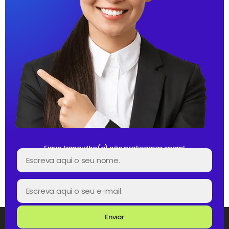
Fique tranquilho(a) não praticamos spam!
Enviar