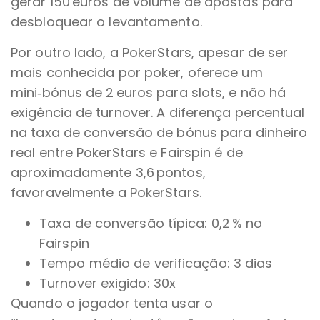
gerar 150 euros de volume de apostas para
desbloquear o levantamento.
Por outro lado, a PokerStars, apesar de ser
mais conhecida por poker, oferece um
mini‑bónus de 2 euros para slots, e não há
exigência de turnover. A diferença percentual
na taxa de conversão de bónus para dinheiro
real entre PokerStars e Fairspin é de
aproximadamente 3,6 pontos,
favoravelmente a PokerStars.
Taxa de conversão típica: 0,2 % no
Fairspin
Tempo médio de verificação: 3 dias
Turnover exigido: 30x
Quando o jogador tenta usar o