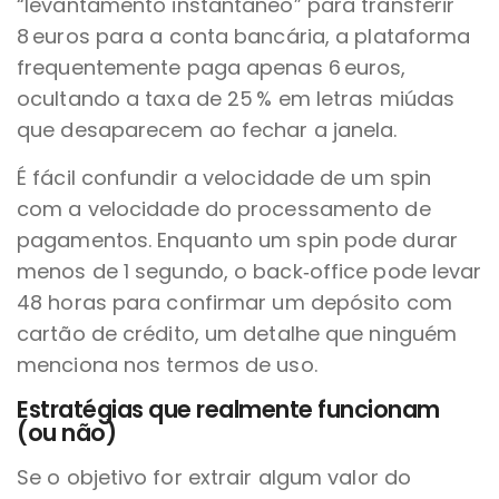
“levantamento instantâneo” para transferir
8 euros para a conta bancária, a plataforma
frequentemente paga apenas 6 euros,
ocultando a taxa de 25 % em letras miúdas
que desaparecem ao fechar a janela.
É fácil confundir a velocidade de um spin
com a velocidade do processamento de
pagamentos. Enquanto um spin pode durar
menos de 1 segundo, o back‑office pode levar
48 horas para confirmar um depósito com
cartão de crédito, um detalhe que ninguém
menciona nos termos de uso.
Estratégias que realmente funcionam
(ou não)
Se o objetivo for extrair algum valor do