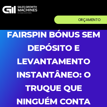
ORÇAMENTO
FAIRSPIN BÓNUS SEM
DEPÓSITO E
LEVANTAMENTO
INSTANTÂNEO: O
TRUQUE QUE
NINGUÉM CONTA