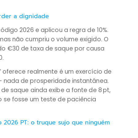
rder a dignidade
código 2026 e aplicou a regra de 10%.
 mas não cumpriu o volume exigido. O
do €30 de taxa de saque por causa
0.
” oferece realmente é um exercício de
– nada de prosperidade instantânea.
 de saque ainda exibe a fonte de 8 pt,
o se fosse um teste de paciência
vo 2026 PT: o truque sujo que ninguém