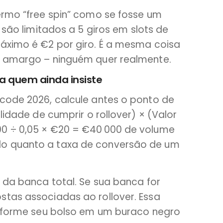
ermo “free spin” como se fosse um
” são limitados a 5 giros em slots de
máximo é €2 por giro. É a mesma coisa
e amargo – ninguém quer realmente.
ra quem ainda insiste
 code 2026, calcule antes o ponto de
ilidade de cumprir o rollover) × (Valor
00 ÷ 0,05 × €20 = €40 000 de volume
do quanto a taxa de conversão de um
% da banca total. Se sua banca for
stas associadas ao rollover. Essa
ansforme seu bolso em um buraco negro