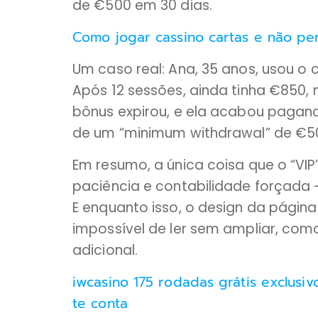
de €500 em 30 dias.
Como jogar cassino cartas e não pe
Um caso real: Ana, 35 anos, usou o 
Após 12 sessões, ainda tinha €850,
bônus expirou, e ela acabou pagan
de um “minimum withdrawal” de €5
Em resumo, a única coisa que o “VIP
paciência e contabilidade forçada 
E enquanto isso, o design da página
impossível de ler sem ampliar, com
adicional.
iwcasino 175 rodadas grátis exclusi
te conta