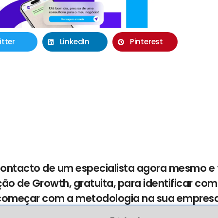
itter
LinkedIn
Pinterest
 contacto de um especialista agora mesmo 
ção de Growth, gratuita, para identificar co
começar com a metodologia na sua empresa