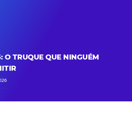
: O TRUQUE QUE NINGUÉM
ITIR
026