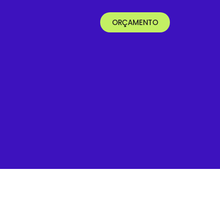
ORÇAMENTO