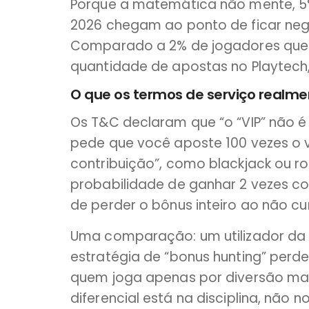
Porque a matemática não mente, 5
2026 chegam ao ponto de ficar neg
Comparado a 2% de jogadores que
quantidade de apostas no Playtech,
O que os termos de serviço real
Os T&C declaram que “o “VIP” não é
pede que você aposte 100 vezes o v
contribuição”, como blackjack ou ro
probabilidade de ganhar 2 vezes con
de perder o bônus inteiro ao não c
Uma comparação: um utilizador da
estratégia de “bonus hunting” per
quem joga apenas por diversão ma
diferencial está na disciplina, não no