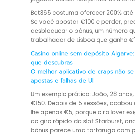
Bet365 costuma oferecer 200% até €
Se você apostar €100 e perder, pr
desbloquear o bônus, um número q
trabalhador de Lisboa que ganha €1
Casino online sem depósito Algarve
que descubras
O melhor aplicativo de craps não se
apostas e falhas de UI
Um exemplo prático: João, 28 anos,
€150. Depois de 5 sessões, acabou 
lhe apenas €5, porque o rollover e
ao giro rápido da slot Starburst, o
bônus parece uma tartaruga com pe