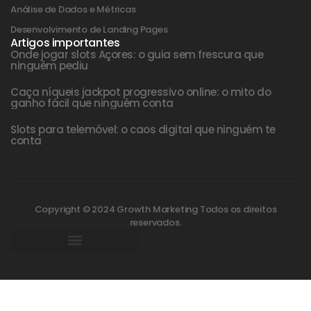
Análise de Dados e Métricas
Desenvolvimento de Landing Pages
Artigos importantes
Onde jogar slots Açores: o guia sem frescura que
ninguém pediu
Caça níqueis jackpot progressivo online: o mito do
ganho fácil que ninguém conta
Slots para telemóvel: o caos digital que ninguém te
conta
Copyright © 2024 Growth Marketing Todos os direitos
reservados.