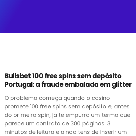
Bullsbet 100 free spins sem depósito
Portugal: a fraude embalada em glitter
O problema começa quando o casino
promete 100 free spins sem depósito e, antes
do primeiro spin, já te empurra um termo que
parece um contrato de 300 páginas. 3
minutos de leitura e ainda tens de inserir um