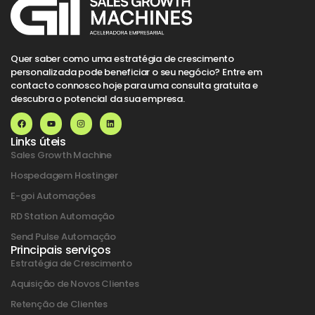
Quer saber como uma estratégia de crescimento
personalizada pode beneficiar o seu negócio? Entre em
contacto connosco hoje para uma consulta gratuita e
descubra o potencial da sua empresa.
Links úteis
Sales Growth Machine
Hospedagem Hostinger
E-goi Automações
RD Station Automação
Send Pulse Automação
Principais serviços
Estratégia de Crescimento
Aquisição de Novos Clientes
Retenção de Clientes