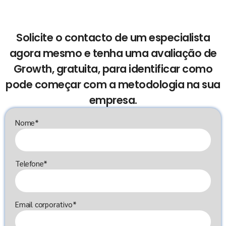
Solicite o contacto de um especialista
agora mesmo e tenha uma avaliação de
Growth, gratuita, para identificar como
pode começar com a metodologia na sua
empresa.
Nome*
Telefone*
Email corporativo*