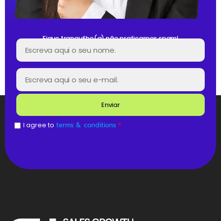
Fique tranquilho(a) não praticamos spam!
Enviar
I agree to
terms & conditions
*