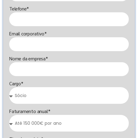
Telefone*
Email corporativo*
Nome da empresa*
Cargo*
Faturamento anual*