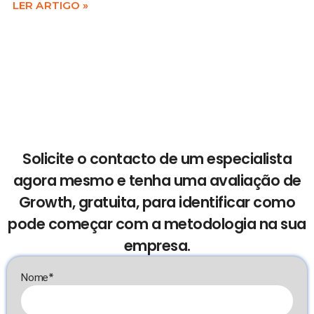
LER ARTIGO »
Solicite o contacto de um especialista
agora mesmo e tenha uma avaliação de
Growth, gratuita, para identificar como
pode começar com a metodologia na sua
empresa.
Nome*