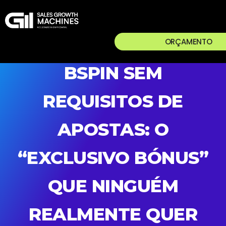
ORÇAMENTO
BSPIN SEM
REQUISITOS DE
APOSTAS: O
“EXCLUSIVO BÓNUS”
QUE NINGUÉM
REALMENTE QUER