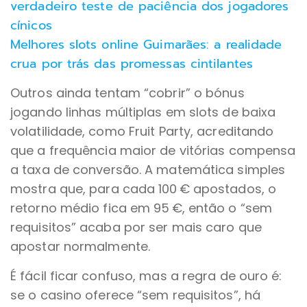
verdadeiro teste de paciência dos jogadores
cínicos
Melhores slots online Guimarães: a realidade
crua por trás das promessas cintilantes
Outros ainda tentam “cobrir” o bónus
jogando linhas múltiplas em slots de baixa
volatilidade, como Fruit Party, acreditando
que a frequência maior de vitórias compensa
a taxa de conversão. A matemática simples
mostra que, para cada 100 € apostados, o
retorno médio fica em 95 €, então o “sem
requisitos” acaba por ser mais caro que
apostar normalmente.
É fácil ficar confuso, mas a regra de ouro é:
se o casino oferece “sem requisitos”, há