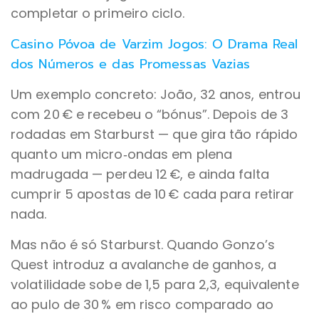
completar o primeiro ciclo.
Casino Póvoa de Varzim Jogos: O Drama Real
dos Números e das Promessas Vazias
Um exemplo concreto: João, 32 anos, entrou
com 20 € e recebeu o “bónus”. Depois de 3
rodadas em Starburst — que gira tão rápido
quanto um micro‑ondas em plena
madrugada — perdeu 12 €, e ainda falta
cumprir 5 apostas de 10 € cada para retirar
nada.
Mas não é só Starburst. Quando Gonzo’s
Quest introduz a avalanche de ganhos, a
volatilidade sobe de 1,5 para 2,3, equivalente
ao pulo de 30 % em risco comparado ao