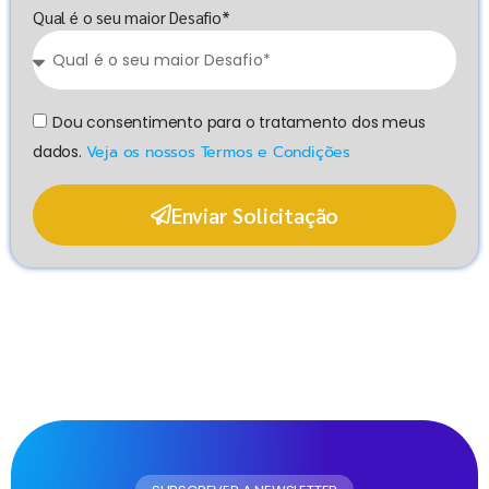
Qual é o seu maior Desafio*
Dou consentimento para o tratamento dos meus
dados.
Veja os nossos Termos e Condições
Enviar Solicitação