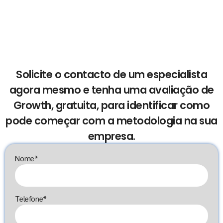
Solicite o contacto de um especialista
agora mesmo e tenha uma avaliação de
Growth, gratuita, para identificar como
pode começar com a metodologia na sua
empresa.
Nome*
Telefone*