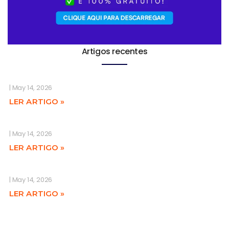
Artigos recentes
May 14, 2026
LER ARTIGO »
May 14, 2026
LER ARTIGO »
May 14, 2026
LER ARTIGO »