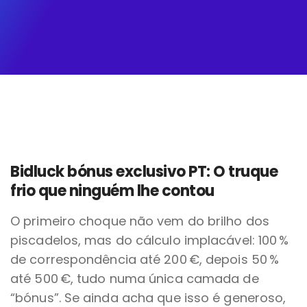
Bidluck bónus exclusivo PT: O truque
frio que ninguém lhe contou
O primeiro choque não vem do brilho dos
piscadelos, mas do cálculo implacável: 100 %
de correspondência até 200 €, depois 50 %
até 500 €, tudo numa única camada de
“bónus”. Se ainda acha que isso é generoso,