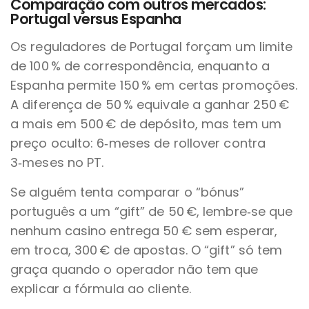
Comparação com outros mercados:
Portugal versus Espanha
Os reguladores de Portugal forçam um limite
de 100 % de correspondência, enquanto a
Espanha permite 150 % em certas promoções.
A diferença de 50 % equivale a ganhar 250 €
a mais em 500 € de depósito, mas tem um
preço oculto: 6‑meses de rollover contra
3‑meses no PT.
Se alguém tenta comparar o “bónus”
português a um “gift” de 50 €, lembre‑se que
nenhum casino entrega 50 € sem esperar,
em troca, 300 € de apostas. O “gift” só tem
graça quando o operador não tem que
explicar a fórmula ao cliente.