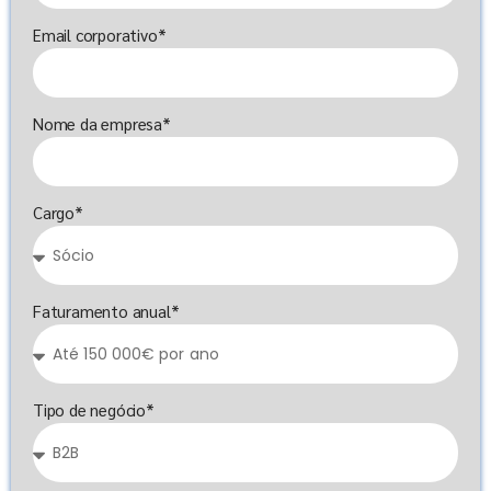
Email corporativo*
Nome da empresa*
Cargo*
Faturamento anual*
Tipo de negócio*