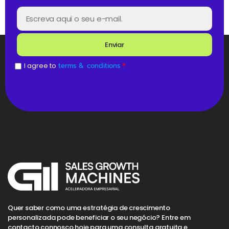
Enviar
I agree to
terms & conditions
*
Quer saber como uma estratégia de crescimento
personalizada pode beneficiar o seu negócio? Entre em
contacto connosco hoje para uma consulta gratuita e