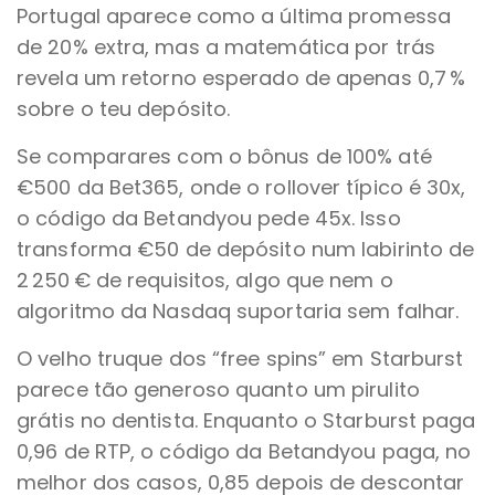
Portugal aparece como a última promessa
de 20% extra, mas a matemática por trás
revela um retorno esperado de apenas 0,7 %
sobre o teu depósito.
Se comparares com o bônus de 100% até
€500 da Bet365, onde o rollover típico é 30x,
o código da Betandyou pede 45x. Isso
transforma €50 de depósito num labirinto de
2 250 € de requisitos, algo que nem o
algoritmo da Nasdaq suportaria sem falhar.
O velho truque dos “free spins” em Starburst
parece tão generoso quanto um pirulito
grátis no dentista. Enquanto o Starburst paga
0,96 de RTP, o código da Betandyou paga, no
melhor dos casos, 0,85 depois de descontar