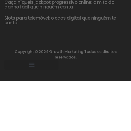
Caça níqueis jackpot progressivo online: o mito do
ganho fácil que ninguém conta
Slots para telemóvel: o caos digital que ninguém te
conta
Copyright © 2024 Growth Marketing Todos os direitos
reservados.