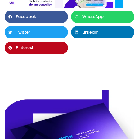
Facebook
WhatsApp
Twitter
LinkedIn
Pinterest