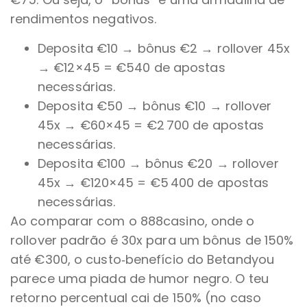
rendimentos negativos.
Deposita €10 → bônus €2 → rollover 45x
→ €12×45 = €540 de apostas
necessárias.
Deposita €50 → bônus €10 → rollover
45x → €60×45 = €2 700 de apostas
necessárias.
Deposita €100 → bônus €20 → rollover
45x → €120×45 = €5 400 de apostas
necessárias.
Ao comparar com o 888casino, onde o
rollover padrão é 30x para um bônus de 150%
até €300, o custo‑benefício do Betandyou
parece uma piada de humor negro. O teu
retorno percentual cai de 150% (no caso