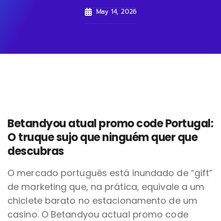
May 14, 2026
Betandyou atual promo code Portugal:
O truque sujo que ninguém quer que
descubras
O mercado português está inundado de “gift”
de marketing que, na prática, equivale a um
chiclete barato no estacionamento de um
casino. O Betandyou actual promo code