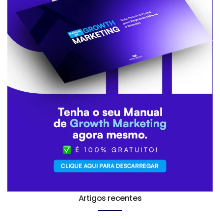
Artigos recentes