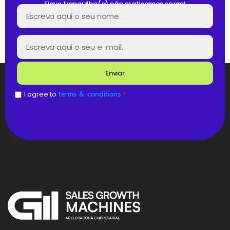
Fique tranquilho(a) não praticamos spam!
Enviar
I agree to
terms & conditions
*