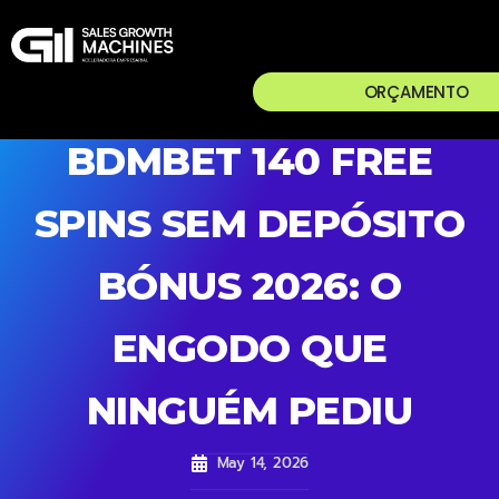
ORÇAMENTO
BDMBET 140 FREE
SPINS SEM DEPÓSITO
BÓNUS 2026: O
ENGODO QUE
NINGUÉM PEDIU
May 14, 2026