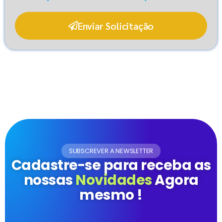
Enviar Solicitação
SUBSCREVER A NEWSLETTER
Cadastre-se para receba as
nossas
Novidades
Agora
mesmo !