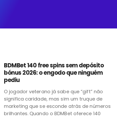
BDMBet 140 free spins sem depósito
bónus 2026: o engodo que ninguém
pediu
O jogador veterano já sabe que “gift” não
significa caridade, mas sim um truque de
marketing que se esconde atrás de números
brilhantes. Quando o BDMBet oferece 140