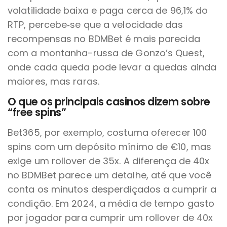
volatilidade baixa e paga cerca de 96,1% do
RTP, percebe‑se que a velocidade das
recompensas no BDMBet é mais parecida
com a montanha-russa de Gonzo’s Quest,
onde cada queda pode levar a quedas ainda
maiores, mas raras.
O que os principais casinos dizem sobre
“free spins”
Bet365, por exemplo, costuma oferecer 100
spins com um depósito mínimo de €10, mas
exige um rollover de 35x. A diferença de 40x
no BDMBet parece um detalhe, até que você
conta os minutos desperdiçados a cumprir a
condição. Em 2024, a média de tempo gasto
por jogador para cumprir um rollover de 40x