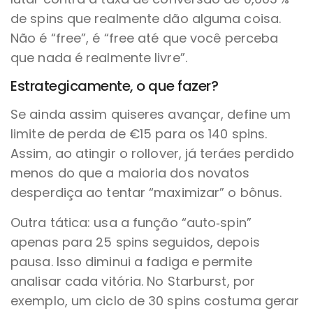
de spins que realmente dão alguma coisa.
Não é “free”, é “free até que você perceba
que nada é realmente livre”.
Estrategicamente, o que fazer?
Se ainda assim quiseres avançar, define um
limite de perda de €15 para os 140 spins.
Assim, ao atingir o rollover, já teráes perdido
menos do que a maioria dos novatos
desperdiça ao tentar “maximizar” o bônus.
Outra tática: usa a função “auto‑spin”
apenas para 25 spins seguidos, depois
pausa. Isso diminui a fadiga e permite
analisar cada vitória. No Starburst, por
exemplo, um ciclo de 30 spins costuma gerar