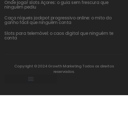
Onde jogar slots Açores: o guia sem frescura que
ninguém pediu
Caça níqueis jackpot progressivo online: o mito do
ganho fácil que ninguém conta
Slots para telemóvel: o caos digital que ninguém te
conta
Copyright © 2024 Growth Marketing Todos os direitos
reservados.