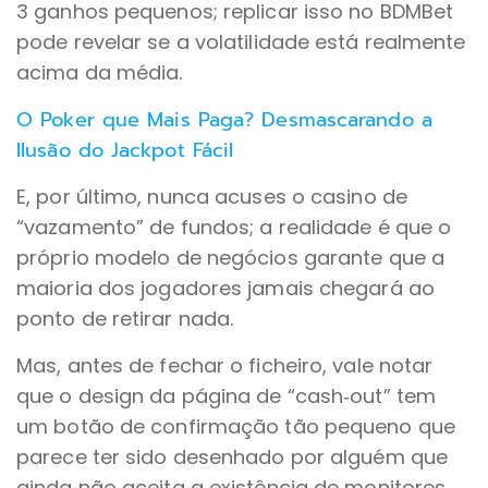
3 ganhos pequenos; replicar isso no BDMBet
pode revelar se a volatilidade está realmente
acima da média.
O Poker que Mais Paga? Desmascarando a
Ilusão do Jackpot Fácil
E, por último, nunca acuses o casino de
“vazamento” de fundos; a realidade é que o
próprio modelo de negócios garante que a
maioria dos jogadores jamais chegará ao
ponto de retirar nada.
Mas, antes de fechar o ficheiro, vale notar
que o design da página de “cash‑out” tem
um botão de confirmação tão pequeno que
parece ter sido desenhado por alguém que
ainda não aceita a existência de monitores