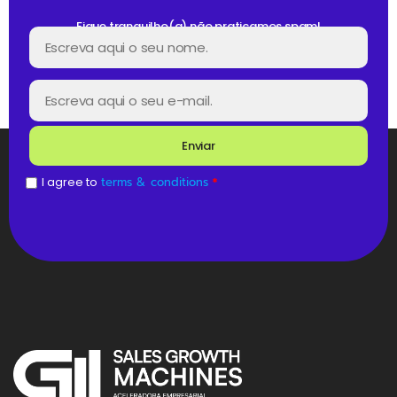
Fique tranquilho(a) não praticamos spam!
Enviar
I agree to
terms & conditions
*