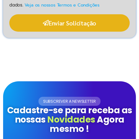
dados.
Veja os nossos Termos e Condições
Enviar Solicitação
SUBSCREVER A NEWSLETTER
Cadastre-se para receba as
nossas
Novidades
Agora
mesmo !