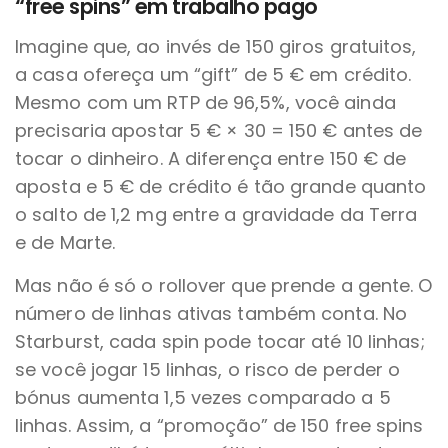
“free spins” em trabalho pago
Imagine que, ao invés de 150 giros gratuitos,
a casa ofereça um “gift” de 5 € em crédito.
Mesmo com um RTP de 96,5%, você ainda
precisaria apostar 5 € × 30 = 150 € antes de
tocar o dinheiro. A diferença entre 150 € de
aposta e 5 € de crédito é tão grande quanto
o salto de 1,2 mg entre a gravidade da Terra
e de Marte.
Mas não é só o rollover que prende a gente. O
número de linhas ativas também conta. No
Starburst, cada spin pode tocar até 10 linhas;
se você jogar 15 linhas, o risco de perder o
bónus aumenta 1,5 vezes comparado a 5
linhas. Assim, a “promoção” de 150 free spins