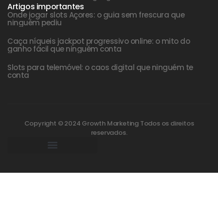
Artigos importantes
Onde jogar slots Açores: o guia sem frescura que
ninguém pediu
Caça níqueis jackpot progressivo online: o mito do
ganho fácil que ninguém conta
Slots para telemóvel: o caos digital que ninguém te
conta
Copyright © 2024 Growth Marketing Todos os direitos
reservados.