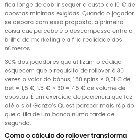
fica longe de cobrir sequer o custo de 10 € de
apostas mínimas exigidas. Quando o jogador
se depara com essa proposta, a primeira
coisa que percebe é o descompasso entre o
brilho do marketing e a fria realidade dos
números.
30% dos jogadores que utilizam o código
esquecem que o requisito de rollover é 30
vezes o valor do bónus; 150 spins × 0,01 € de
bet = 1,5 €; 1,5 € × 30 = 45 € de volume de
apostas. É um exercício de paciência que faz
até o slot Gonzo’s Quest parecer mais rápido
que a fila de um banco numa tarde de
segunda.
Como o cálculo do rollover transforma