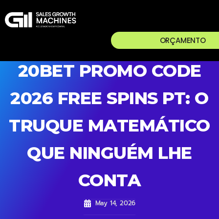
ORÇAMENTO
20BET PROMO CODE
2026 FREE SPINS PT: O
TRUQUE MATEMÁTICO
QUE NINGUÉM LHE
CONTA
May 14, 2026