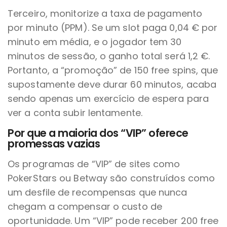
Terceiro, monitorize a taxa de pagamento
por minuto (PPM). Se um slot paga 0,04 € por
minuto em média, e o jogador tem 30
minutos de sessão, o ganho total será 1,2 €.
Portanto, a “promoção” de 150 free spins, que
supostamente deve durar 60 minutos, acaba
sendo apenas um exercício de espera para
ver a conta subir lentamente.
Por que a maioria dos “VIP” oferece
promessas vazias
Os programas de “VIP” de sites como
PokerStars ou Betway são construídos como
um desfile de recompensas que nunca
chegam a compensar o custo de
oportunidade. Um “VIP” pode receber 200 free