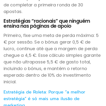
de completar a primeira ronda de 30
apostas.
Estratégias “racionais” que ninguém
ensina nas páginas de apoio
Primeiro, fixe uma meta de perda máxima: 5
€ por sessão. Se o bónus gerar 0,5 € de
lucro, continue até que a margem de perda
chegue a 4,5 €. Esse cálculo simples garante
que não ultrapasse 5,5 € de gasto total,
incluindo o bónus, e mantém o retorno
esperado dentro de 10% do investimento
inicial.
Estratégia de Roleta: Porque “a melhor
estratégia” é só mais uma ilusão de
marketing