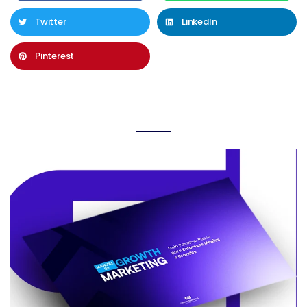
Twitter
LinkedIn
Pinterest