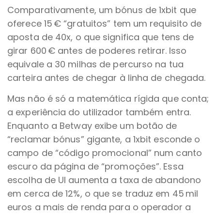
Comparativamente, um bónus de 1xbit que
oferece 15 € “gratuitos” tem um requisito de
aposta de 40x, o que significa que tens de
girar 600 € antes de poderes retirar. Isso
equivale a 30 milhas de percurso na tua
carteira antes de chegar à linha de chegada.
Mas não é só a matemática rígida que conta;
a experiência do utilizador também entra.
Enquanto a Betway exibe um botão de
“reclamar bónus” gigante, a 1xbit esconde o
campo de “código promocional” num canto
escuro da página de “promoções”. Essa
escolha de UI aumenta a taxa de abandono
em cerca de 12%, o que se traduz em 45 mil
euros a mais de renda para o operador a