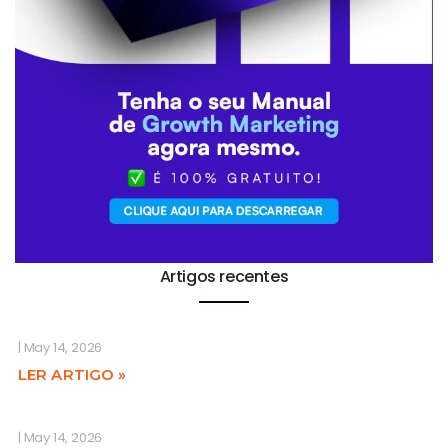
Artigos recentes
May 14, 2026
LER ARTIGO »
May 14, 2026