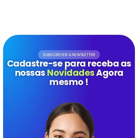
SUBSCREVER A NEWSLETTER
Cadastre-se para receba as
nossas
Novidades
Agora
mesmo !