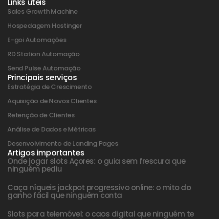
Links úteis
Sales Growth Machine
Hospedagem Hostinger
E-goi Automações
RD Station Automação
Send Pulse Automação
Principais serviços
Estratégia de Crescimento
Aquisição de Novos Clientes
Retenção de Clientes
Análise de Dados e Métricas
Desenvolvimento de Landing Pages
Artigos importantes
Onde jogar slots Açores: o guia sem frescura que
ninguém pediu
Caça níqueis jackpot progressivo online: o mito do
ganho fácil que ninguém conta
Slots para telemóvel: o caos digital que ninguém te