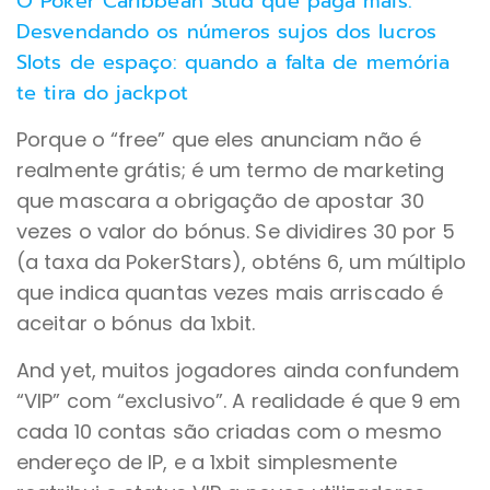
O Poker Caribbean Stud que paga mais:
Desvendando os números sujos dos lucros
Slots de espaço: quando a falta de memória
te tira do jackpot
Porque o “free” que eles anunciam não é
realmente grátis; é um termo de marketing
que mascara a obrigação de apostar 30
vezes o valor do bónus. Se dividires 30 por 5
(a taxa da PokerStars), obténs 6, um múltiplo
que indica quantas vezes mais arriscado é
aceitar o bónus da 1xbit.
And yet, muitos jogadores ainda confundem
“VIP” com “exclusivo”. A realidade é que 9 em
cada 10 contas são criadas com o mesmo
endereço de IP, e a 1xbit simplesmente