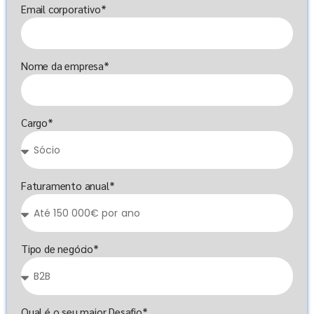
Email corporativo*
Nome da empresa*
Cargo*
Faturamento anual*
Tipo de negócio*
Qual é o seu maior Desafio*