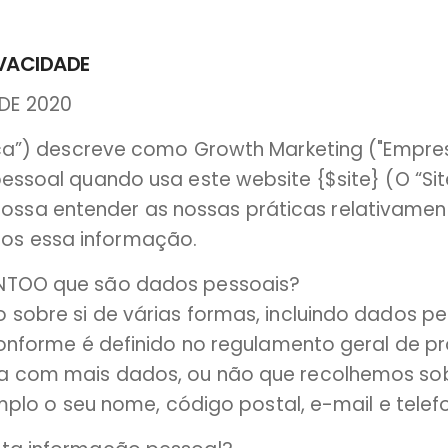
IVACIDADE
DE 2020
tica”) descreve como Growth Marketing ("Empres
essoal quando usa este website {$site} (O “Site
ossa entender as nossas práticas relativame
os essa informação.
NTOO que são dados pessoais?
sobre si de várias formas, incluindo dados p
conforme é definido no regulamento geral de pr
 com mais dados, ou não que recolhemos sob
emplo o seu nome, código postal, e-mail e telef