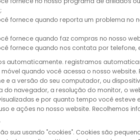
ocê fornece no nosso programa de afiliados 
;
ocê fornece quando reporta um problema no n
ocê fornece quando faz compras no nosso web
cê fornece quando nos contata por telefone, 
s automaticamente. registramos automaticam
 móvel quando você acessa o nosso website. P
e e a versão do seu computador, ou dispositiv
a do navegador, a resolução do monitor, o webs
 visualizadas e por quanto tempo você estev
uso e ações no nosso website. Recolhemos inf
?
ão sua usando "cookies". Cookies são peque